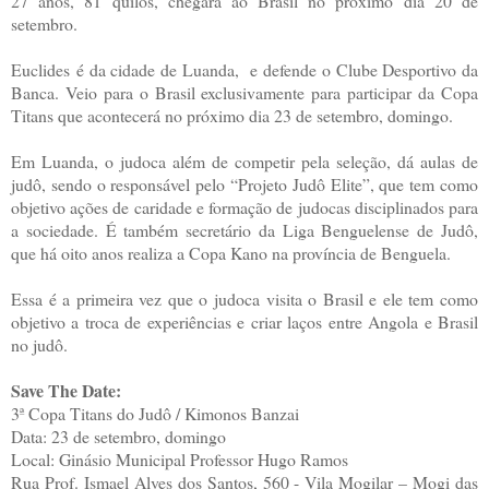
27 anos, 81 quilos, chegará ao Brasil no próximo dia 20 de
setembro.
Euclides é da cidade de Luanda, e defende o Clube Desportivo da
Banca. Veio para o Brasil exclusivamente para participar da Copa
Titans que acontecerá no próximo dia 23 de setembro, domingo.
Em Luanda, o judoca além de competir pela seleção, dá aulas de
judô, sendo o responsável pelo “Projeto Judô Elite”, que tem como
objetivo ações de caridade e formação de judocas disciplinados para
a sociedade. É também secretário da Liga Benguelense de Judô,
que há oito anos realiza a Copa Kano na província de Benguela.
Essa é a primeira vez que o judoca visita o Brasil e ele tem como
objetivo a troca de experiências e criar laços entre Angola e Brasil
no judô.
Save The Date:
3ª Copa Titans do Judô / Kimonos Banzai
Data: 23 de setembro, domingo
Local: Ginásio Municipal Professor Hugo Ramos
Rua Prof. Ismael Alves dos Santos, 560 - Vila Mogilar – Mogi das