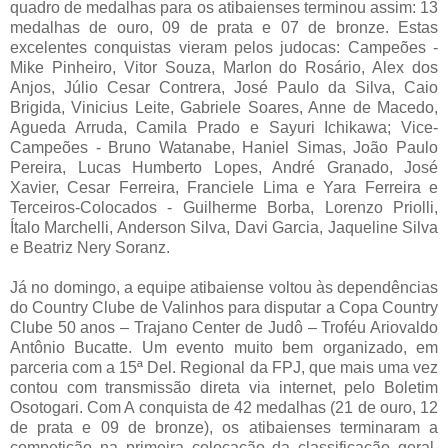
quadro de medalhas para os atibaienses terminou assim: 13
medalhas de ouro, 09 de prata e 07 de bronze. Estas
excelentes conquistas vieram pelos judocas: Campeões -
Mike Pinheiro, Vitor Souza, Marlon do Rosário, Alex dos
Anjos, Júlio Cesar Contrera, José Paulo da Silva, Caio
Brigida, Vinicius Leite, Gabriele Soares, Anne de Macedo,
Agueda Arruda, Camila Prado e Sayuri Ichikawa; Vice-
Campeões - Bruno Watanabe, Haniel Simas, João Paulo
Pereira, Lucas Humberto Lopes, André Granado, José
Xavier, Cesar Ferreira, Franciele Lima e Yara Ferreira e
Terceiros-Colocados - Guilherme Borba, Lorenzo Priolli,
Ítalo Marchelli, Anderson Silva, Davi Garcia, Jaqueline Silva
e Beatriz Nery Soranz.
Já no domingo, a equipe atibaiense voltou às dependências
do Country Clube de Valinhos para disputar a Copa Country
Clube 50 anos – Trajano Center de Judô – Troféu Ariovaldo
Antônio Bucatte. Um evento muito bem organizado, em
parceria com a 15ª Del. Regional da FPJ, que mais uma vez
contou com transmissão direta via internet, pelo Boletim
Osotogari. Com A conquista de 42 medalhas (21 de ouro, 12
de prata e 09 de bronze), os atibaienses terminaram a
competição na primeira colocação da classificação geral,