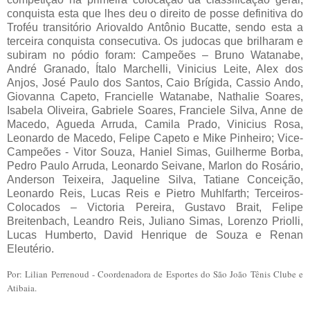
conquista esta que lhes deu o direito de posse definitiva do
Troféu transitório Ariovaldo Antônio Bucatte, sendo esta a
terceira conquista consecutiva. Os judocas que brilharam e
subiram no pódio foram: Campeões – Bruno Watanabe,
André Granado, Ítalo Marchelli, Vinicius Leite, Alex dos
Anjos, José Paulo dos Santos, Caio Brígida, Cassio Ando,
Giovanna Capeto, Francielle Watanabe, Nathalie Soares,
Isabela Oliveira, Gabriele Soares, Franciele Silva, Anne de
Macedo, Agueda Arruda, Camila Prado, Vinicius Rosa,
Leonardo de Macedo, Felipe Capeto e Mike Pinheiro; Vice-
Campeões - Vitor Souza, Haniel Simas, Guilherme Borba,
Pedro Paulo Arruda, Leonardo Seivane, Marlon do Rosário,
Anderson Teixeira, Jaqueline Silva, Tatiane Conceição,
Leonardo Reis, Lucas Reis e Pietro Muhlfarth; Terceiros-
Colocados – Victoria Pereira, Gustavo Brait, Felipe
Breitenbach, Leandro Reis, Juliano Simas, Lorenzo Priolli,
Lucas Humberto, David Henrique de Souza e Renan
Eleutério.
Por: Lilian Perrenoud - Coordenadora de Esportes do São João Tênis Clube e
Atibaia.