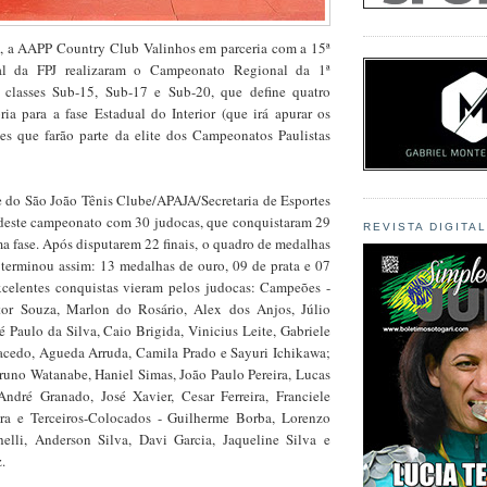
l, a AAPP Country Club Valinhos em parceria com a 15ª
al da FPJ realizaram o Campeonato Regional da 1ª
 classes Sub-15, Sub-17 e Sub-20, que define quatro
ria para a fase Estadual do Interior (que irá apurar os
tes que farão parte da elite dos Campeonatos Paulistas
e do São João Tênis Clube/APAJA/Secretaria de Esportes
 deste campeonato com 30 judocas, que conquistaram 29
REVISTA DIGITA
a fase. Após disputarem 22 finais, o quadro de medalhas
s terminou assim: 13 medalhas de ouro, 09 de prata e 07
xcelentes conquistas vieram pelos judocas: Campeões -
tor Souza, Marlon do Rosário, Alex dos Anjos, Júlio
é Paulo da Silva, Caio Brigida, Vinicius Leite, Gabriele
cedo, Agueda Arruda, Camila Prado e Sayuri Ichikawa;
uno Watanabe, Haniel Simas, João Paulo Pereira, Lucas
ndré Granado, José Xavier, Cesar Ferreira, Franciele
ira e Terceiros-Colocados - Guilherme Borba, Lorenzo
chelli, Anderson Silva, Davi Garcia, Jaqueline Silva e
.