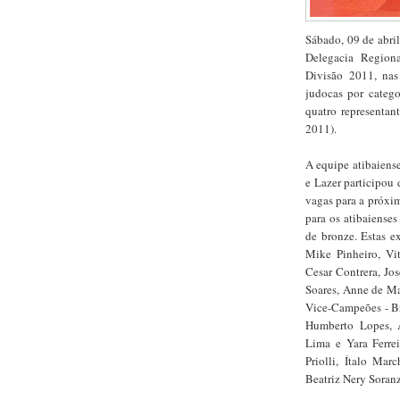
Sábado, 09 de abri
Delegacia Region
Divisão 2011, nas
judocas por catego
quatro representan
2011).
A equipe atibaiens
e Lazer participou
vagas para a próxim
para os atibaiense
de bronze. Estas e
Mike Pinheiro, Vi
Cesar Contrera, Jos
Soares, Anne de Ma
Vice-Campeões - Br
Humberto Lopes, A
Lima e Yara Ferre
Priolli, Ítalo Mar
Beatriz Nery Soranz