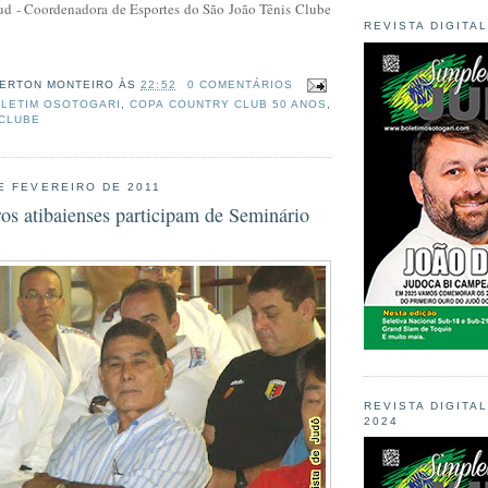
oud - Coordenadora de Esportes do São João Tênis Clube
REVISTA DIGITA
ERTON MONTEIRO
ÀS
22:52
0 COMENTÁRIOS
LETIM OSOTOGARI
,
COPA COUNTRY CLUB 50 ANOS
,
 CLUBE
E FEVEREIRO DE 2011
ros atibaienses participam de Seminário
REVISTA DIGITA
2024