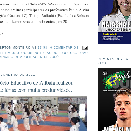
o São João Tênis Clube/APAJA/Secretaria de Esportes e
 como árbitros participantes os professores Paulo Alvim
ígida (Nacional C), Thiago Valladão (Estadual) e Robson
que atualizaram seus conhecimentos para 2011.
i)
ERTON MONTEIRO
ÀS
17:58
0 COMENTÁRIOS
LETIM OSOTOGARI
,
NOTÍCIAS DO JUDÔ
,
SÃO JOÃO
MINÁRIO DE ARBITRAGEM DE JUDÔ
REVISTA DIGITA
2024
 JANEIRO DE 2011
ócio Educativo de Atibaia realizou
e férias com muita produtividade.