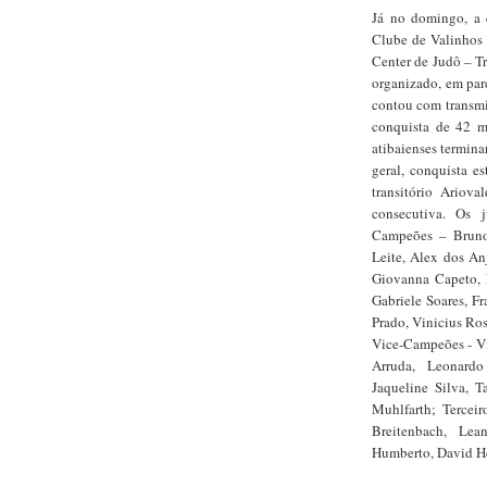
Já no domingo, a 
Clube de Valinhos 
Center de Judô – T
organizado, em par
contou com transmi
conquista de 42 m
atibaienses termina
geral, conquista es
transitório Ariova
consecutiva. Os 
Campeões – Bruno 
Leite, Alex dos An
Giovanna Capeto, F
Gabriele Soares, F
Prado, Vinicius Ro
Vice-Campeões - Vi
Arruda, Leonardo
Jaqueline Silva, T
Muhlfarth; Terceir
Breitenbach, Lea
Humberto, David He