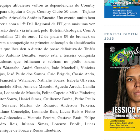
equipe atibaiense voltou às dependências do Country
para disputar a Copa Country Clube 50 anos – Trajano
roféu Ariovaldo Antônio Bucatte. Um evento muito bem
ceria com a 15ª Del. Regional da FPJ, que mais uma vez
ssão direta via internet, pelo Boletim Osotogari. Com A
REVISTA DIGITA
edalhas (21 de ouro, 12 de prata e 09 de bronze), os
2025
ram a competição na primeira colocação da classificação
ta que lhes deu o direito de posse definitiva do Troféu
ldo Antônio Bucatte, sendo esta a terceira conquista
judocas que brilharam e subiram no pódio foram:
Watanabe, André Granado, Ítalo Marchelli, Vinicius
jos, José Paulo dos Santos, Caio Brígida, Cassio Ando,
rancielle Watanabe, Nathalie Soares, Isabela Oliveira,
ranciele Silva, Anne de Macedo, Agueda Arruda, Camila
sa, Leonardo de Macedo, Felipe Capeto e Mike Pinheiro;
tor Souza, Haniel Simas, Guilherme Borba, Pedro Paulo
 Seivane, Marlon do Rosário, Anderson Teixeira,
atiane Conceição, Leonardo Reis, Lucas Reis e Pietro
os-Colocados – Victoria Pereira, Gustavo Brait, Felipe
ndro Reis, Juliano Simas, Lorenzo Priolli, Lucas
nrique de Souza e Renan Eleutério.