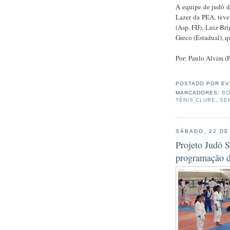
A equipe de judô d
Lazer da PEA, teve
(Asp. FIJ), Luiz Br
Greco (Estadual), 
Por: Paulo Alvim (P
POSTADO POR
EV
MARCADORES:
BO
TÊNIS CLUBE
,
SE
SÁBADO, 22 DE
Projeto Judô S
programação d