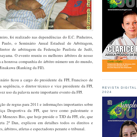
eiro, foi realizado nas dependências do E.C. Pinheiros,
 Paulo, o Seminário Anual Estadual de Arbitragem,
iretor de arbitragem da Federação Paulista de Judô,
nayama. O evento reuniu os melhores árbitros de nosso
m a honrosa companhia do árbitro número um do mundo,
Minakawa (Ranking da FIJ).
nário ficou a cargo do presidente da FPJ, Francisco de
 seqüência, o diretor técnico e vice presidente da FPJ,
REVISTA DIGITA
vez uso da palavra neste importante evento da FPJ.
2024
ão de regras para 2011 e informações importantes sobre
tiça Desportiva da FPJ, que teve como palestrante o
ré Menezes Bio, que hoje preside o TJD da FPJ, ele, que
eta 2º Dan, explicou em detalhes todos os direitos e
s, árbitros, atletas e espectadores perante o tribunal.