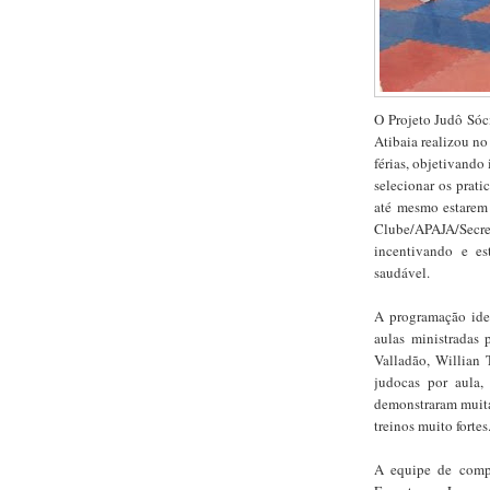
O Projeto Judô Sóc
Atibaia realizou no
férias, objetivando
selecionar os prati
até mesmo estarem
Clube/APAJA/Sec
incentivando e e
saudável.
A programação idea
aulas ministradas 
Valladão, Willian 
judocas por aula,
demonstraram muita
treinos muito fortes
A equipe de compe