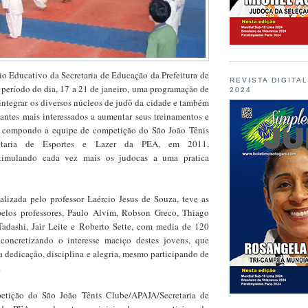
io Educativo da Secretaria de Educação da Prefeitura de
REVISTA DIGITA
 período do dia, 17 a 21 de janeiro, uma programação de
2024
 integrar os diversos núcleos de judô da cidade e também
cantes mais interessados a aumentar seus treinamentos e
 compondo a equipe de competição do São João Tênis
retaria de Esportes e Lazer da PEA, em 2011,
stimulando cada vez mais os judocas a uma pratica
lizada pelo professor Laércio Jesus de Souza, teve as
pelos professores, Paulo Alvim, Robson Greco, Thiago
Tadashi, Jair Leite e Roberto Sette, com media de 120
 concretizando o interesse maciço destes jovens, que
 dedicação, disciplina e alegria, mesmo participando de
.
tição do São João Tênis Clube/APAJA/Secretaria de