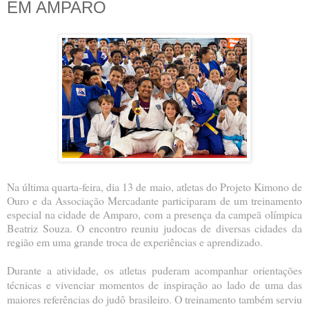
EM AMPARO
Na última quarta-feira, dia 13 de maio, atletas do Projeto Kimono de
Ouro e da Associação Mercadante participaram de um treinamento
especial na cidade de Amparo, com a presença da campeã olímpica
Beatriz Souza. O encontro reuniu judocas de diversas cidades da
região em uma grande troca de experiências e aprendizado.
Durante a atividade, os atletas puderam acompanhar orientações
técnicas e vivenciar momentos de inspiração ao lado de uma das
maiores referências do judô brasileiro. O treinamento também serviu