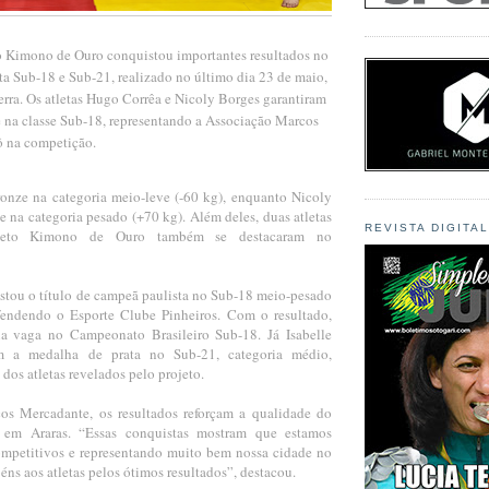
o Kimono de Ouro conquistou importantes resultados no
a Sub-18 e Sub-21, realizado no último dia 23 de maio,
erra. Os atletas Hugo Corrêa e Nicoly Borges garantiram
 na classe Sub-18, representando a Associação Marcos
 na competição.
onze na categoria meio-leve (-60 kg), enquanto Nicoly
 na categoria pesado (+70 kg). Além deles, duas atletas
REVISTA DIGITA
ojeto Kimono de Ouro também se destacaram no
tou o título de campeã paulista no Sub-18 meio-pesado
fendendo o Esporte Clube Pinheiros. Com o resultado,
a vaga no Campeonato Brasileiro Sub-18. Já Isabelle
m a medalha de prata no Sub-21, categoria médio,
 dos atletas revelados pelo projeto.
os Mercadante, os resultados reforçam a qualidade do
o em Araras. “Essas conquistas mostram que estamos
ompetitivos e representando muito bem nossa cidade no
béns aos atletas pelos ótimos resultados”, destacou.