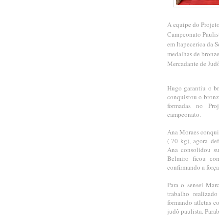
A equipe do Projet
Campeonato Paulist
em Itapecerica da S
medalhas de bronze
Mercadante de Judô
Hugo garantiu o br
conquistou o bronze
formadas no Pr
campeonato.
Ana Moraes conquis
(-70 kg), agora de
Ana consolidou su
Belmiro ficou co
confirmando a força
Para o sensei Marc
trabalho realizad
formando atletas c
judô paulista. Para