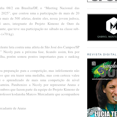
 dia 08/2 em Brasília/DF, o “Meeting Nacional das
e 2025”, que contou uma a participação de mais de 20
 e mais de 500 atletas, dentre eles, nossa jovem judoca,
4 anos, integrante do Projeto Kimono de Ouro da
nte, que teve sua participação no sábado na classe sub-
 (+70 kg).
elente luta contra uma atleta de São José dos Campos/SP
 Nicoly para a próxima fase, ficando assim, fora por
REVISTA DIGITA
lha, porém somou pontos importantes para o ranking
a preparação para a competição, mas infelizmente não
vo que era trazer uma medalha, mas com certeza valeu
 e o aprendizado de mais uma competição de nível
rreira. Parabenizo a Nicoly por representar Araras e
mbros que fazem parte da equipe do Projeto Kimono de
professor kodansha Marcos Mercadante que acompanhou
rcadante de Araras