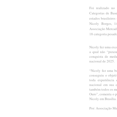
Foi realizado no
Categorias de Bas
estados brasileiros
Nicoly Borges, 1
Associação Mercada
18 categoria pesado
Nicoly fez uma exc
a qual não “puxou”
conquista de meda
nacional de 2025.
“Nicoly fez uma bo
conseguiu o objeti
toda experiência
nacional em sua ca
também todos os me
Ouro”, comenta o 
Nicoly em Brasília.
Por: Associação Me