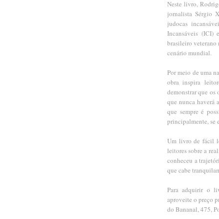
Neste livro, Rodri
jornalista Sérgio X
judocas incansáve
Incansáveis (ICI)
brasileiro veterano
cenário mundial.
Por meio de uma nar
obra inspira leit
demonstrar que os 
que nunca haverá a
que sempre é poss
principalmente, se 
Um livro de fácil l
leitores sobre a re
conheceu a trajetór
que cabe tranquil
Para adquirir o l
aproveite o preço p
do Bananal, 475, P