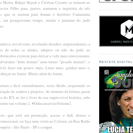
go Motta, Bahjet Hayek e Cristian Cezário se reúnem ao
avier Filho para, juntos, narrarem a trajetória de três
is que se uniram para formar o Instituto Camaradas
 e, em pouquíssimo tempo, mudar o patamar do judô
 no
rativa envolvente, revelando desafios surpreendentes, a
ores de todas as idades, adeptos ou não do judô, ao
obstáculos existem para deixar a vida mais emocionante,
dversário “forte demais” nem treino “pesado demais”, e
REVISTA DIGITA
ível fazer um pouco mais. Lutar mais, ganhar mais e,
esforçar no limite. Muito além do limite.
eitura e fácil entendimento, texto fluído, inspirando os
alização de sonhos e projetos. Ao término da leitura, quem
ia do ICI, ao ler o livro da sua improvável história, sabe
amente um volume 2. #OsIncansáveisVolume2
ivro, que está em promoção, acesse o link abaixo e
romocional, ou faça uma visita ao Coliseu, na Rua Barão
ompéia - São Paulo - SP e compre.