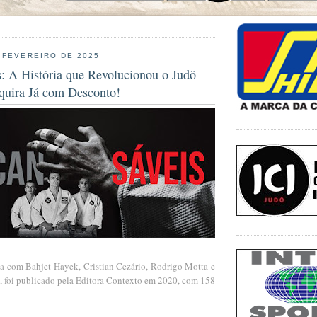
 FEVEREIRO DE 2025
s: A História que Revolucionou o Judô
quira Já com Desconto!
ia com Bahjet Hayek, Cristian Cezário, Rodrigo Motta e
o, foi publicado pela Editora Contexto em 2020, com 158