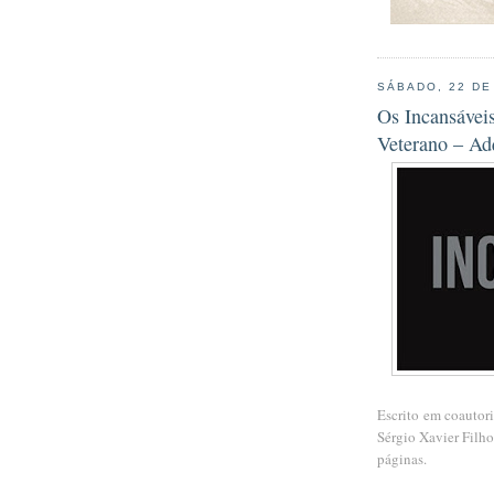
SÁBADO, 22 DE
Os Incansávei
Veterano – Ad
Escrito em coautor
Sérgio Xavier Filh
páginas.