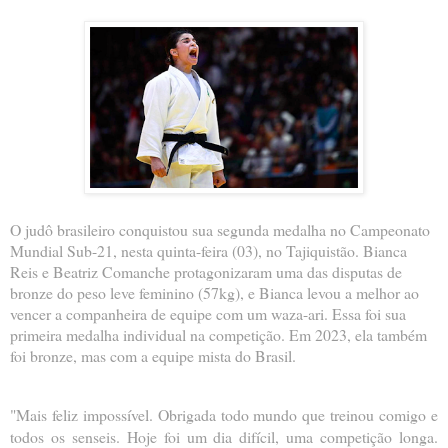
O judô brasileiro conquistou sua segunda medalha no Campeonato
Mundial Sub-21, nesta quinta-feira (03), no Tajiquistão. Bianca
Reis e Beatriz Comanche protagonizaram uma das disputas de
bronze do peso leve feminino (57kg), e Bianca levou a melhor ao
vencer a companheira de equipe com um waza-ari. Essa foi sua
primeira medalha individual na competição. Em 2023, ela também
foi bronze, mas com a equipe mista do Brasil.
"Mais feliz impossível. Obrigada todo mundo que treinou comigo e
todos os senseis. Hoje foi um dia difícil, uma competição longa.