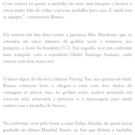
Com certeza eu queria a medalha de ouro, mas busquei o bronze e
estou muito feliz de voltar com essa medalha para casa. E ainda tem
as equipes", comemorou Bianca.
Ela estreou em luta dura contra a japonesa Mio Shirakane, que se
estendeu até cinco minutos de golden score e terminou nas
punições, a favor da brasileira (3-2). Em seguida, teve um confronto
mais tranquilo com a espanhola Odalis Santiago Santana, onde
venceu com dois waza-aris.
O único algoz do dia foi a chinesa Yuying Tao, nas quartas-de-final.
Bianca começou bem, e chegou a estar com dois shidos de
vantagem no placar, mas, no golden score, acabou projetada em
waza-ari pela adversária e precisou ir à repescagem para ainda
sonhar com a medalha de bronze.
No confronto, teve pela frente a azeri Fidan Alizada, de quem havia
ganhado no último Mundial Júnior, na luta que definiu a medalha