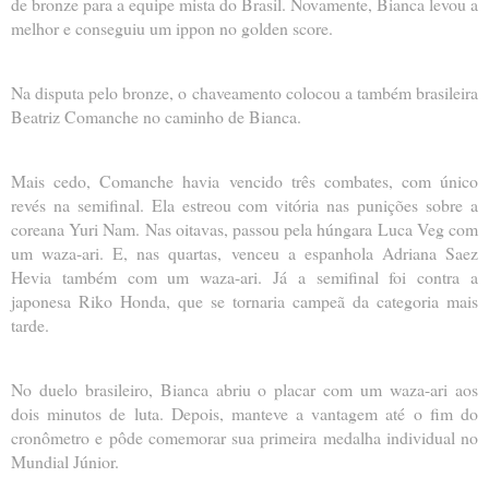
de bronze para a equipe mista do Brasil. Novamente, Bianca levou a
melhor e conseguiu um ippon no golden score.
Na disputa pelo bronze, o chaveamento colocou a também brasileira
Beatriz Comanche no caminho de Bianca.
Mais cedo, Comanche havia vencido três combates, com único
revés na semifinal. Ela estreou com vitória nas punições sobre a
coreana Yuri Nam. Nas oitavas, passou pela húngara Luca Veg com
um waza-ari. E, nas quartas, venceu a espanhola Adriana Saez
Hevia também com um waza-ari. Já a semifinal foi contra a
japonesa Riko Honda, que se tornaria campeã da categoria mais
tarde.
No duelo brasileiro, Bianca abriu o placar com um waza-ari aos
dois minutos de luta. Depois, manteve a vantagem até o fim do
cronômetro e pôde comemorar sua primeira medalha individual no
Mundial Júnior.