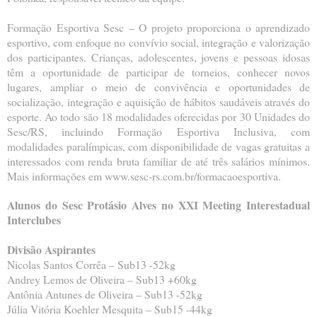
Formação Esportiva Sesc – O projeto proporciona o aprendizado
esportivo, com enfoque no convívio social, integração e valorização
dos participantes. Crianças, adolescentes, jovens e pessoas idosas
têm a oportunidade de participar de torneios, conhecer novos
lugares, ampliar o meio de convivência e oportunidades de
socialização, integração e aquisição de hábitos saudáveis através do
esporte. Ao todo são 18 modalidades oferecidas por 30 Unidades do
Sesc/RS, incluindo Formação Esportiva Inclusiva, com
modalidades paralímpicas, com disponibilidade de vagas gratuitas a
interessados com renda bruta familiar de até três salários mínimos.
Mais informações em www.sesc-rs.com.br/formacaoesportiva.
Alunos do Sesc Protásio Alves no XXI Meeting Interestadual
Interclubes
Divisão Aspirantes
Nicolas Santos Corrêa – Sub13 -52kg
Andrey Lemos de Oliveira – Sub13 +60kg
Antônia Antunes de Oliveira – Sub13 -52kg
Júlia Vitória Koehler Mesquita – Sub15 -44kg