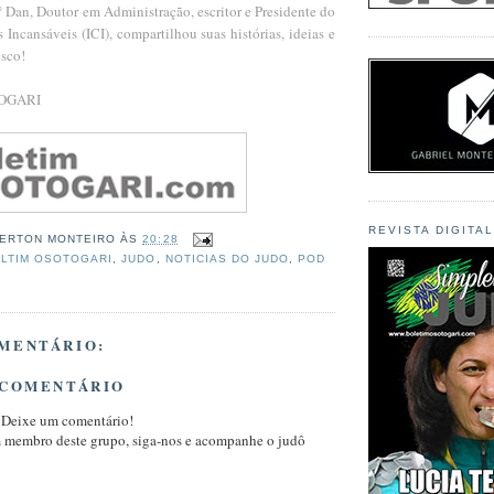
 Dan, Doutor em Administração, escritor e Presidente do
 Incansáveis (ICI), compartilhou suas histórias, ideias e
sco!
TOGARI
REVISTA DIGITA
ERTON MONTEIRO
ÀS
20:28
LTIM OSOTOGARI
,
JUDO
,
NOTICIAS DO JUDO
,
POD
MENTÁRIO:
 COMENTÁRIO
 Deixe um comentário!
m membro deste grupo, siga-nos e acompanhe o judô