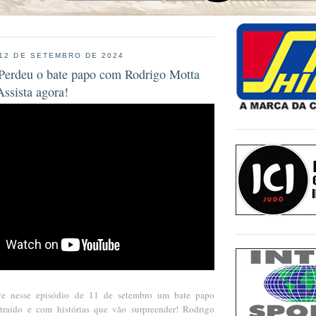
 12 DE SETEMBRO DE 2024
erdeu o bate papo com Rodrigo Motta
Assista agora!
 nesse episódio de 11 de setembro um bate papo
ntraído e com histórias que vão surpreender! Rodrigo