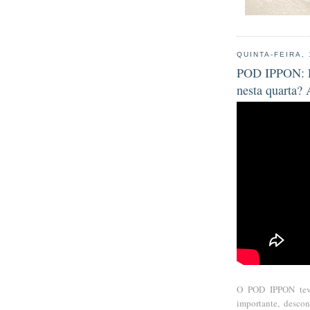
QUINTA-FEIRA,
POD IPPON: P
nesta quarta? 
O POD IPPON teve
importante, desco