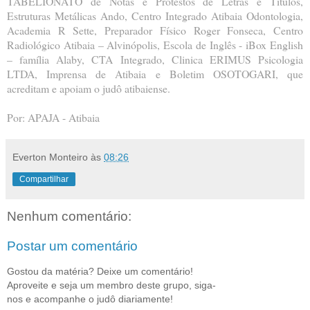
TABELIONATO de Notas e Protestos de Letras e Títulos,
Estruturas Metálicas Ando, Centro Integrado Atibaia Odontologia,
Academia R Sette, Preparador Físico Roger Fonseca, Centro
Radiológico Atibaia – Alvinópolis, Escola de Inglês - iBox English
– família Alaby, CTA Integrado, Clinica ERIMUS Psicologia
LTDA, Imprensa de Atibaia e Boletim OSOTOGARI, que
acreditam e apoiam o judô atibaiense.
Por: APAJA - Atibaia
Everton Monteiro
às
08:26
Compartilhar
Nenhum comentário:
Postar um comentário
Gostou da matéria? Deixe um comentário!
Aproveite e seja um membro deste grupo, siga-
nos e acompanhe o judô diariamente!