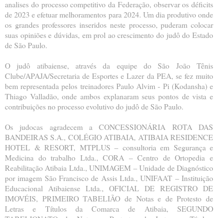
analises do processo competitivo da Federação, observar os déficits
de 2023 e efetuar melhoramentos para 2024. Um dia produtivo onde
os grandes professores inseridos neste processo, puderam colocar
suas opiniões e dúvidas, em prol ao crescimento do judô do Estado
de São Paulo.
O judô atibaiense, através da equipe do São João Tênis
Clube/APAJA/Secretaria de Esportes e Lazer da PEA, se fez muito
bem representada pelos treinadores Paulo Alvim - Pi (Kodansha) e
Thiago Valladão, onde ambos explanaram seus pontos de vista e
contribuições no processo evolutivo do judô de São Paulo.
Os judocas agradecem a CONCESSIONÁRIA ROTA DAS
BANDEIRAS S.A., COLÉGIO ATIBAIA, ATIBAIA RESIDENCE
HOTEL & RESORT, MTPLUS – consultoria em Segurança e
Medicina do trabalho Ltda., CORA – Centro de Ortopedia e
Reabilitação Atibaia Ltda., UNIMAGEM – Unidade de Diagnóstico
por imagem São Francisco de Assis Ltda., UNIFAAT – Instituição
Educacional Atibaiense Ltda., OFICIAL DE REGISTRO DE
IMOVÉIS, PRIMEIRO TABELIÃO de Notas e de Protesto de
Letras e Títulos da Comarca de Atibaia, SEGUNDO