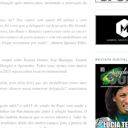
legação após muitos anos, mostrando a renovação do
ciça, né? Nos vamos com quase 40 atletas e oito
ais. Eu creio que a delegação vai ficar atrás Rio Grande
eiro), São Paulo e Paraná e vamos estar entre as cinco e
aior número de participantes e com três medalhistas em
ão brigar novamente por pódio
”, afirmou Queiroz Filho,
is nomes estão Jessiara Gomes, José Henrique, Yasmin
REVISTA DIGITA
Douglas e Agostinho. Todos esses nomes com muitos
 2023 seja na esfera local ou internacional.
além, pois além deles que são medalhistas temos mais
reais chances nessa numerosa delegação
”, acrescentou
egoria sub13 e sub15 do estado do Piauí vem sendo o
alhas em Pan-Americano junto a seleção brasileira. O
lho também destacou que os novos talentos e ‘safra’ do
 resultados direto dos muitos espaços para a pratica da