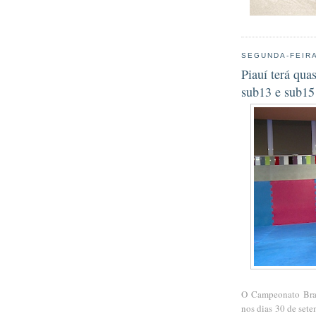
SEGUNDA-FEIRA
Piauí terá qua
sub13 e sub15
O Campeonato Bras
nos dias 30 de sete