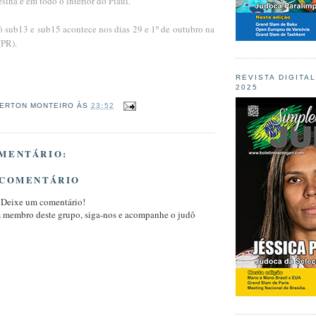
ina e em todo o interior do Piauí.
ô sub13 e sub15 acontece nos dias 29 e 1º de outubro na
 (PR).
REVISTA DIGITA
2025
ERTON MONTEIRO
ÀS
23:52
MENTÁRIO:
 COMENTÁRIO
 Deixe um comentário!
m membro deste grupo, siga-nos e acompanhe o judô