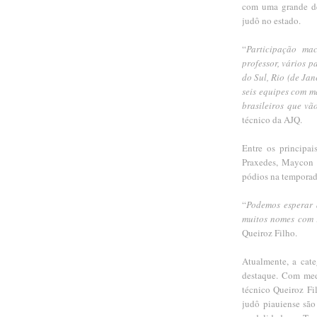
com uma grande de
judô no estado.
“
Participação ma
professor, vários p
do Sul, Rio (de Jan
seis equipes com m
brasileiros que v
técnico da AJQ.
Entre os principa
Praxedes, Maycon 
pódios na temporada
“
Podemos esperar 
muitos nomes com 
Queiroz Filho.
Atualmente, a cat
destaque. Com med
técnico Queiroz Fi
judô piauiense são