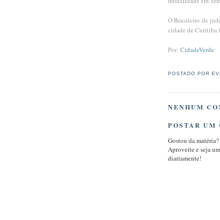
modalidade em Teres
O Brasileiro de jud
cidade de Curitiba
Por:
CidadeVerde
POSTADO POR
EV
NENHUM CO
POSTAR UM
Gostou da matéria?
Aproveite e seja u
diariamente!