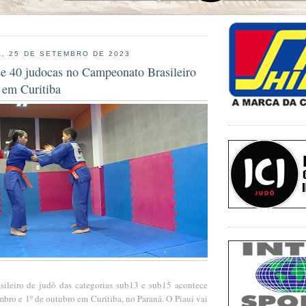
, 25 DE SETEMBRO DE 2023
se 40 judocas no Campeonato Brasileiro
 em Curitiba
ileiro de judô das categorias sub13 e sub15 acontece
mbro e 1º de outubro em Curitiba, no Paraná. O Piauí vai