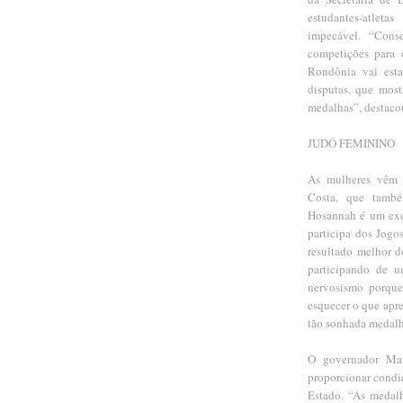
estudantes-atlet
impecável. “Cons
competições para 
Rondônia vai esta
disputas, que mos
medalhas”, destaco
JUDÔ FEMININO
As mulheres vêm c
Costa, que també
Hosannah é um exe
participa dos Jogo
resultado melhor d
participando de u
nervosismo porque 
esquecer o que apr
tão sonhada medalha
O governador Mar
proporcionar condi
Estado. “As medal