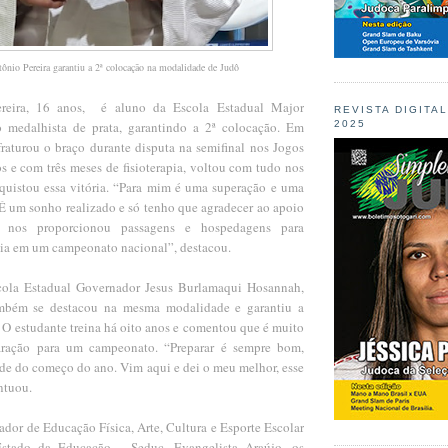
ônio Pereira garantiu a 2ª colocação na modalidade de Judô
reira, 16 anos, é aluno da Escola Estadual Major
REVISTA DIGITA
o medalhista de prata, garantindo a 2ª colocação. Em
2025
fraturou o braço durante disputa na semifinal nos Jogos
os e com três meses de fisioterapia, voltou com tudo nos
quistou essa vitória. “Para mim é uma superação e uma
 É um sonho realizado e só tenho que agradecer ao apoio
 nos proporcionou passagens e hospedagens para
ia em um campeonato nacional”, destacou.
cola Estadual Governador Jesus Burlamaqui Hosannah,
mbém se destacou na mesma modalidade e garantiu a
 O estudante treina há oito anos e comentou que é muito
aração para um campeonato. “Preparar é sempre bom,
sde do começo do ano. Vim aqui e dei o meu melhor, esse
ontuou.
dor de Educação Física, Arte, Cultura e Esporte Escolar
Estado da Educação – Seduc, Evangelista Araújo, os