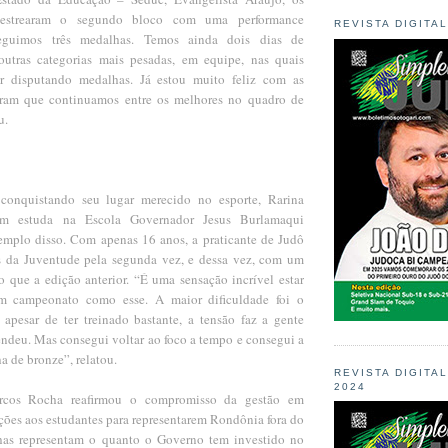
as estrearam o segundo bloco com uma performance
REVISTA DIGITA
eguimos três medalhas. Temos ainda dois dias de
outras categorias mais pesadas, em equipe, nas quais
r disputando medalhas. Já estou muito feliz com as
tram que continuamos entre os melhores no quadro de
u.
onquistando seu lugar merecido no esporte, Rarina
m estuda na Escola Governador Jesus Burlamaqui
mplo disso. Com apenas 16 anos, a praticante de Judô
s da Juventude pela segunda vez, e dessa vez, com um
o que a edição anterior. “É uma sensação incrível estar
m campeonato como esse. A maior dificuldade foi o
apesar de ter treinado bastante, a tensão faz a gente
endeu. Mas consegui voltar ao foco a tempo e consegui a
 de bronze”, relatou.
REVISTA DIGITA
2024
cos Rocha reafirmou o compromisso da gestão em
ções aos estudantes para representarem Rondônia fora do
has representam o quanto o Governo tem investido no