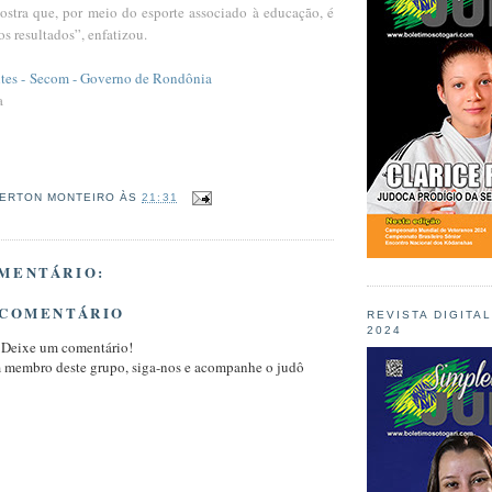
mostra que, por meio do esporte associado à educação, é
os resultados”, enfatizou.
tes -
Secom - Governo de Rondônia
a
ERTON MONTEIRO
ÀS
21:31
MENTÁRIO:
 COMENTÁRIO
REVISTA DIGITA
2024
 Deixe um comentário!
m membro deste grupo, siga-nos e acompanhe o judô