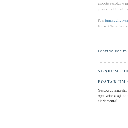
esporte escolar e 
possível obter ótim
Por:
Emanuelle Pon
Fotos: Cléber Souz
POSTADO POR
EV
NENHUM CO
POSTAR UM
Gostou da matéria?
Aproveite e seja u
diariamente!