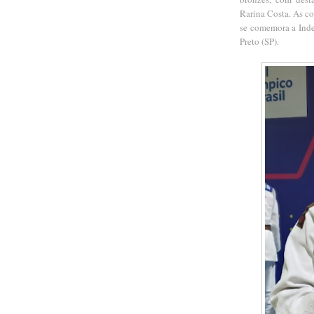
Rarina Costa. As co
se comemora a Inde
Preto (SP).