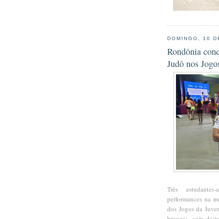
DOMINGO, 10 D
Rondônia conq
Judô nos Jogo
Três estudantes
performances na m
dos Jogos da Juve
bronzes, com dest