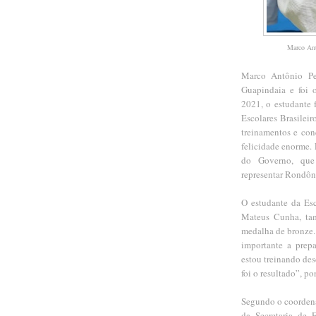
Marco Ant
Marco Antônio Pe
Guapindaia e foi 
2021, o estudante 
Escolares Brasileir
treinamentos e con
felicidade enorme.
do Governo, que
representar Rondôn
O estudante da Es
Mateus Cunha, ta
medalha de bronze.
importante a prep
estou treinando de
foi o resultado”, p
Segundo o coordena
da Secretaria de 