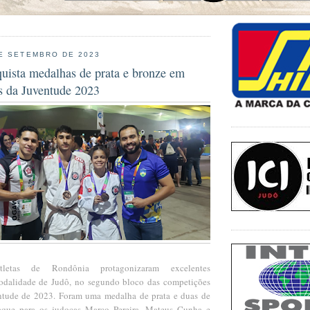
E SETEMBRO DE 2023
uista medalhas de prata e bronze em
s da Juventude 2023
-atletas de Rondônia protagonizaram excelentes
odalidade de Judô, no segundo bloco das competições
ntude de 2023. Foram uma medalha de prata e duas de
aque para os judocas Marco Pereira, Mateus Cunha e