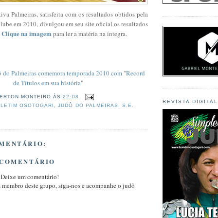
va Palmeiras, satisfeita com os resultados obtidos pela
lube em 2010, divulgou em seu site oficial os resultados
Clique na imagem
.
para ler a matéria na íntegra.
ô do Palmeiras comemora temporada 2010 com "Record
de Títulos em sua história"
ERTON MONTEIRO
ÀS
22:08
REVISTA DIGITA
LETIM OSOTOGARI
,
JUDÔ DO PALMEIRAS
,
S.E.
MENTÁRIO:
 COMENTÁRIO
 Deixe um comentário!
m membro deste grupo, siga-nos e acompanhe o judô