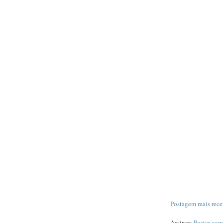
Postagem mais rece
Assinar:
Postar com