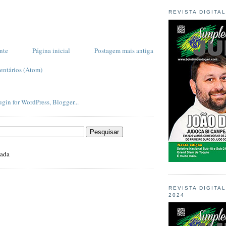
REVISTA DIGITA
nte
Página inicial
Postagem mais antiga
entários (Atom)
zada
REVISTA DIGITA
2024