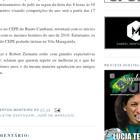
treinamentos de judô na segun-da-feira das 8 horas ás 10
amentos visando competições do ano será a partir das 17
do no CEPE do Bairro Cambaraí, retornará com os inícios
, com os mesmos horários do ano de 2010. Entretanto, os
 do CEPE poderão treinar na Vila Maragarida.
ger e Robert Ziemann estão com grandes expectativas
, relatam que querem repetir ou melhorar já o que foi
ltimos anos, e da mesma maneira agradecem aos amigos
REVISTA DIGITA
u.
ERTON MONTEIRO
ÀS
22:19
LETIM OSOTOGARI
,
JUDÔ DE MARACAJU
MENTÁRIO: