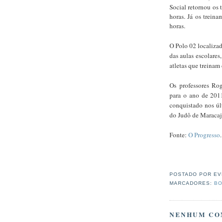
Social retornou os 
horas. Já os trein
horas.
O Polo 02 localiza
das aulas escolares
atletas que treinam
Os professores Ro
para o ano de 2011
conquistado nos ú
do Judô de Maracaj
Fonte:
O Progresso
.
POSTADO POR
EV
MARCADORES:
BO
NENHUM CO