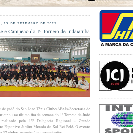
, 15 DE SETEMBRO DE 2025
se é Campeão do 1º Torneio de Indaiatuba
e de judô do São João Tênis Clube/APAJA/Secretaria de
rticipou no último fim de semana do 1º Torneio de Judô
, realizado pela 15ª Delegacia Regional – Grande
ro Esportivo Jardim Morada do Sol Rei Pelé. O evento
de 37 clubes, associações e agremiações.