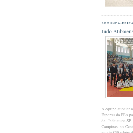
SEGUNDA-FEIRA
Judô Atibaien
A equipe atibaiens
Esportes da PEA pa
de Indaiatuba-SP
Campinas, no Cent
reuniu 850 atletas 