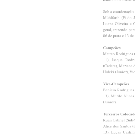
Sob a coordenação 
Mühlfarth (Pi do J
Luana Oliveira e 
geral, trazendo pa
06 de prata e 13 de
Campeões
Matteo Rodrigues (
11), Isaque Rodri
(Cadete), Mariana 
Hideki (Júnior), Vic
Vice-Campeões
Benício Rodrigues 
13), Murilo Nunes
(Júnior).
Terceiros Colocad
Ruan Gabriel (Sub-9
Alice dos Santos (
13), Lucas Castilh