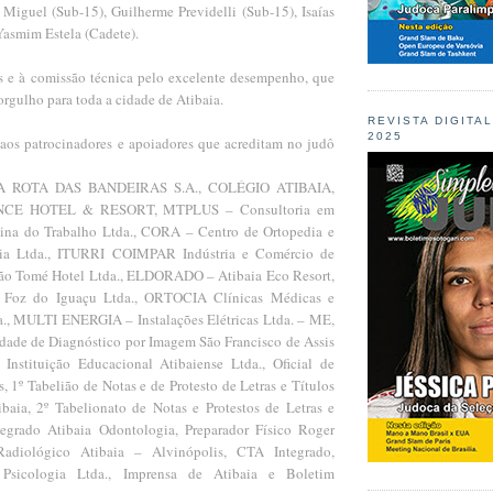
 Miguel (Sub-15), Guilherme Previdelli (Sub-15), Isaías
Yasmim Estela (Cadete).
as e à comissão técnica pelo excelente desempenho, que
orgulho para toda a cidade de Atibaia.
REVISTA DIGITA
2025
aos patrocinadores e apoiadores que acreditam no judô
 ROTA DAS BANDEIRAS S.A., COLÉGIO ATIBAIA,
NCE HOTEL & RESORT, MTPLUS – Consultoria em
ina do Trabalho Ltda., CORA – Centro de Ortopedia e
aia Ltda., ITURRI COIMPAR Indústria e Comércio de
São Tomé Hotel Ltda., ELDORADO – Atibaia Eco Resort,
 Foz do Iguaçu Ltda., ORTOCIA Clínicas Médicas e
., MULTI ENERGIA – Instalações Elétricas Ltda. – ME,
e de Diagnóstico por Imagem São Francisco de Assis
Instituição Educacional Atibaiense Ltda., Oficial de
, 1º Tabelião de Notas e de Protesto de Letras e Títulos
aia, 2º Tabelionato de Notas e Protestos de Letras e
tegrado Atibaia Odontologia, Preparador Físico Roger
Radiológico Atibaia – Alvinópolis, CTA Integrado,
sicologia Ltda., Imprensa de Atibaia e Boletim