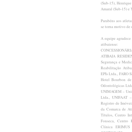
(Sub-15), Henrique
Amaral (Sub-15) e 
Parabéns aos atlet
se torna motivo de 
A equipe agradece 
atibaiense:
CONCESSIONÁRIA
ATIBAIA RESIDE
Segurança e Medic
Reabilitação Atib
EPIs Ltda., FARO 
Hotel Bourbon de
Odontológicas Ltda
UNIMAGEM – Unidad
Ltda., UNIFAAT – 
Registro de Imóveis
da Comarca de Atib
Títulos, Centro In
Fonseca, Centro 
Clínica ERIMUS P