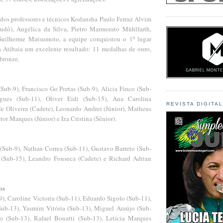
dos professores e técnicos Kodansha Paulo Ferraz Alvim
udô), Angélica da Silva, Pietro Marmorato Mühlfarth,
Guilherme Matsumoto, a equipe conquistou o 1º lugar
ra Atibaia um excelente resultado: 11 medalhas de ouro,
 bronze.
Sub-9), Francisco Go Portas (Sub-9), Alicia Finco (Sub-
gues (Sub-11), Oliver Eidi (Sub-15), Ana Carolina
REVISTA DIGITA
de Oliveira (Cadete), Leonardo Andrei (Júnior), Matheus
tor Marques (Júnior) e Iza Cristina (Sênior).
(Sub-9), Nathan Correa (Sub-11), Gustavo Barreto (Sub-
 (Sub-15), Leandro Fonseca (Cadete) e Richard Adrian
os
), Caroline Victoria (Sub-11), Eduardo Sigolo (Sub-11),
Sub-13), Yasmim Vitória (Sub-13), Miguel Araújo (Sub-
o (Sub-13), Rafael Bonatti (Sub-13), Letícia Marques