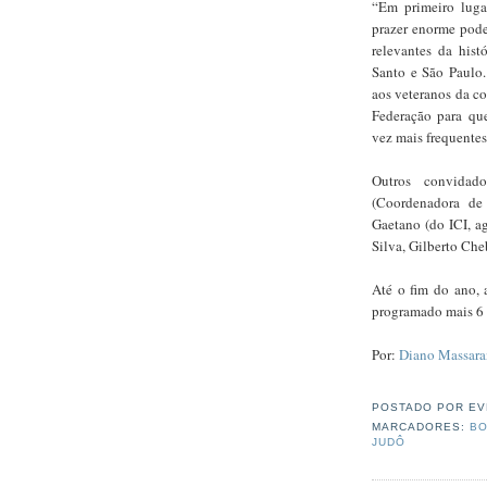
“Em primeiro luga
prazer enorme pode
relevantes da hist
Santo e São Paulo.
aos veteranos da c
Federação para qu
vez mais frequentes
Outros convidad
(Coordenadora de 
Gaetano (do ICI, a
Silva, Gilberto Che
Até o fim do ano, 
programado mais 6 
Por:
Diano Massara
POSTADO POR
EV
MARCADORES:
BO
JUDÔ