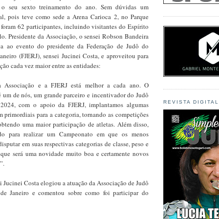
 o seu sexto treinamento do ano. Sem dúvidas um
al, pois teve como sede a Arena Carioca 2, no Parque
foram 62 participantes, incluindo visitantes do Espírito
lo. Presidente da Associação, o sensei Robson Bandeira
ça ao evento do presidente da Federação de Judô do
aneiro (FJERJ), sensei Jucinei Costa, e aproveitou para
ção cada vez maior entre as entidades:
 a Associação e a FJERJ está melhor a cada ano. O
 é um de nós, um grande parceiro e incentivador do Judô
REVISTA DIGITA
 2024, com o apoio da FJERJ, implantamos algumas
 primordiais para a categoria, tornando as competições
obtendo uma maior participação de atletas. Além disso,
ndo para realizar um Campeonato em que os menos
sputar em suas respectivas categorias de classe, peso e
s que será uma novidade muito boa e certamente novos
”.
ei Jucinei Costa elogiou a atuação da Associação de Judô
de Janeiro e comentou sobre como foi participar do