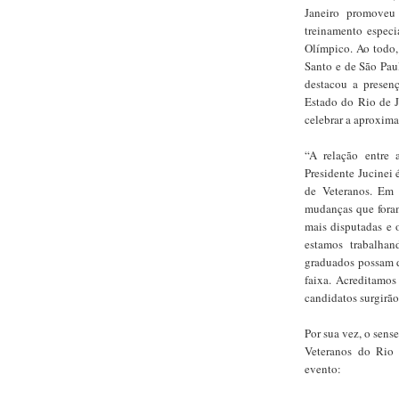
Janeiro promoveu
treinamento especi
Olímpico. Ao todo, 
Santo e de São Pau
destacou a presen
Estado do Rio de J
celebrar a aproxima
“A relação entre
Presidente Jucinei
de Veteranos. Em
mudanças que foram
mais disputadas e 
estamos trabalha
graduados possam di
faixa. Acreditamo
candidatos surgirão
Por sua vez, o sens
Veteranos do Rio 
evento: