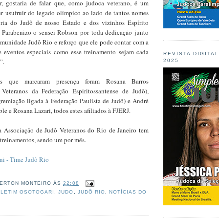
r, gostaria de falar que, como judoca veterano, é um
r usufruir do legado olímpico ao lado de tantos nomes
ória do Judô de nosso Estado e dos vizinhos Espírito
 Parabenizo o sensei Robson por toda dedicação junto
omunidade Judô Rio e reforço que ele pode contar com a
e eventos especiais como esse treinamento sejam cada
REVISTA DIGITA
”.
2025
os que marcaram presença foram Rosana Barros
Veteranos da Federação Espiritossantense de Judô),
gremiação ligada à Federação Paulista de Judô) e André
ble e Rosana Lazari, todos estes afiliados à FJERJ.
a Associação de Judô Veteranos do Rio de Janeiro tem
treinamentos, sendo um por mês.
ni - Time Judô Rio
ERTON MONTEIRO
ÀS
22:08
LETIM OSOTOGARI
,
JUDO
,
JUDÔ RIO
,
NOTÍCIAS DO