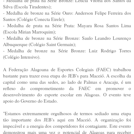
- Medalha de prata na Série Bronze: Letícia Vitória dos Santos da
Silva (Escola Tiradentes);
- Medalha de bronze na Série Ouro: Anderson Felipe Ferreira dos
Santos (Colégio Conecta Eirele);
- Medalha de prata na Série Prata: Mayara Rosa Santos Lima
(Escola Mirian Marroquim);
- Medalha de bronze na Série Bronze: Saulo Leandro Lourenço
Albuquerque (Colégio Saint Germain);
- Medalha de bronze na Série Bronze: Luiz Rodrigo Torres
(Colégio Intensivo).
A Federação Alagoana de Esportes Colegiais (FAEC) trabalhou
bastante para trazer essa etapa do JEB's para Maceió. A escolha da
capital como uma das sedes, ao lado de Palmas e Aracaju, é um
reflexo do comprometimento da FAEC em promover o
desenvolvimento do esporte escolar em Alagoas. O evento teve
apoio do Governo do Estado.
"Estamos extremamente orgulhosos de termos sediado uma etapa
tão importante dos JEB's aqui em Maceió. A organização foi
impecável e a energia dos competidores foi contagiante. Este evento
demonstrou mais uma vez o potencial de Alagoas para receber