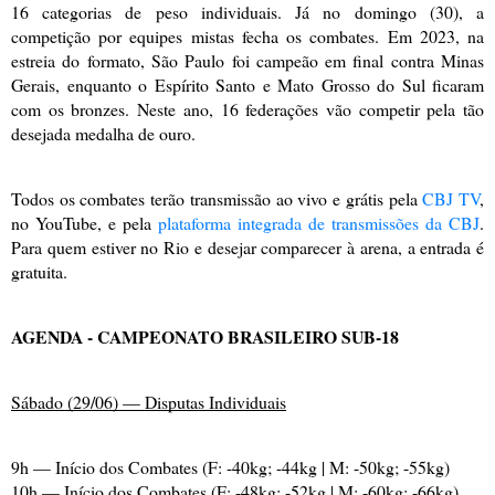
16 categorias de peso individuais. Já no domingo (30), a
competição por equipes mistas fecha os combates. Em 2023, na
estreia do formato, São Paulo foi campeão em final contra Minas
Gerais, enquanto o Espírito Santo e Mato Grosso do Sul ficaram
com os bronzes. Neste ano, 16 federações vão competir pela tão
desejada medalha de ouro.
Todos os combates terão transmissão ao vivo e grátis pela
CBJ TV
,
no YouTube, e pela
plataforma integrada de transmissões da CBJ
.
Para quem estiver no Rio e desejar comparecer à arena, a entrada é
gratuita.
AGENDA - CAMPEONATO BRASILEIRO SUB-18
Sábado (29/06) — Disputas Individuais
9h — Início dos Combates (F: -40kg; -44kg | M: -50kg; -55kg)
10h — Início dos Combates (F: -48kg; -52kg | M: -60kg; -66kg)