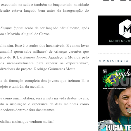
r executado na sede e também no braço criado na cidade
esafio estava lançado bem antes da inauguração do
l
Sempre Ippon
acaba de ser lançado oficialmente, após
com a Movida Aluguel de Carros.
lha sim. Esse é o sonho dos Incansáveis. E vamos levar
(amanhã quem sabe milhares) de crianças carentes que
jeto do ICI, o
Sempre Ippon
. Agradeço a Movida pelo
REVISTA DIGITA
mos incansavelmente para superar as expectativas”,
alizadores do projeto, Rodrigo Guimarães Motta.
rás da formação completa dos jovens que treinam lá, o
projeto e também da medalha.
a como uma metáfora, será a meta na vida destes jovens,
dô a inspiração e esperança de dias melhores como
ncedoras dentro e fora dos tatames.
medalhas assim, que venham muitas!