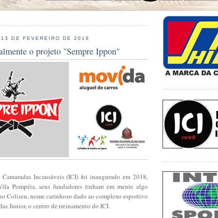
 13 DE FEVEREIRO DE 2019
ialmente o projeto "Sempre Ippon"
 Camaradas Incansáveis (ICI) foi inaugurado em 2018,
ila Pompéia, seus fundadores tinham em mente algo
r no Coliseu, nome carinhoso dado ao complexo esportivo
as Junior, o centro de treinamento do ICI.