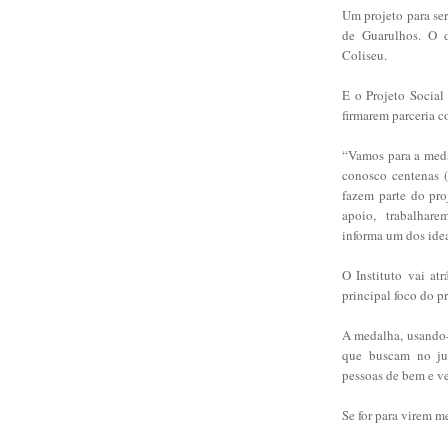
Um projeto para se
de Guarulhos. O d
Coliseu.
E o Projeto Socia
firmarem parceria 
“Vamos para a meda
conosco centenas 
fazem parte do pro
apoio, trabalhare
informa um dos ide
O Instituto vai at
principal foco do 
A medalha, usando-
que buscam no ju
pessoas de bem e ve
Se for para virem 