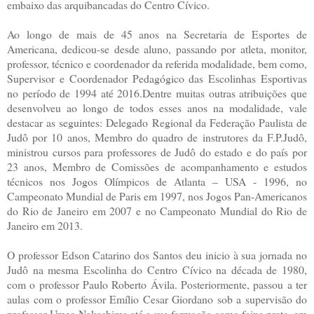
embaixo das arquibancadas do Centro Cívico.
Ao longo de mais de 45 anos na Secretaria de Esportes de
Americana, dedicou-se desde aluno, passando por atleta, monitor,
professor, técnico e coordenador da referida modalidade, bem como,
Supervisor e Coordenador Pedagógico das Escolinhas Esportivas
no período de 1994 até 2016.Dentre muitas outras atribuições que
desenvolveu ao longo de todos esses anos na modalidade, vale
destacar as seguintes: Delegado Regional da Federação Paulista de
Judô por 10 anos, Membro do quadro de instrutores da F.P.Judô,
ministrou cursos para professores de Judô do estado e do país por
23 anos, Membro de Comissões de acompanhamento e estudos
técnicos nos Jogos Olímpicos de Atlanta – USA - 1996, no
Campeonato Mundial de Paris em 1997, nos Jogos Pan-Americanos
do Rio de Janeiro em 2007 e no Campeonato Mundial do Rio de
Janeiro em 2013.
O professor Edson Catarino dos Santos deu inicio à sua jornada no
Judô na mesma Escolinha do Centro Cívico na década de 1980,
com o professor Paulo Roberto Ávila. Posteriormente, passou a ter
aulas com o professor Emílio Cesar Giordano sob a supervisão do
professor Umeo Nakashima até a sua formação como faixa preta, em