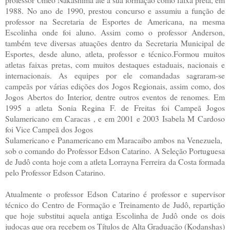
1988. No ano de 1990, prestou concurso e assumiu a função de
professor na Secretaria de Esportes de Americana, na mesma
Escolinha onde foi aluno. Assim como o professor Anderson,
também teve diversas atuações dentro da Secretaria Municipal de
Esportes, desde aluno, atleta, professor e técnico.Formou muitos
atletas faixas pretas, com muitos destaques estaduais, nacionais e
internacionais. As equipes por ele comandadas sagraram-se
campeãs por várias edições dos Jogos Regionais, assim como, dos
Jogos Abertos do Interior, dentre outros eventos de renomes. Em
1995 a atleta Sonia Regina F. de Freitas foi Campeã Jogos
Sulamericano em Caracas , e em 2001 e 2003 Isabela M Cardoso
foi Vice Campeã dos Jogos
Sulamericano e Panamericano em Maracaibo ambos na Venezuela,
sob o comando do Professor Edson Catarino. A Seleção Portuguesa
de Judô conta hoje com a atleta Lorrayna Ferreira da Costa formada
pelo Professor Edson Catarino.
Atualmente o professor Edson Catarino é professor e supervisor
técnico do Centro de Formação e Treinamento de Judô, repartição
que hoje substitui aquela antiga Escolinha de Judô onde os dois
judocas que ora recebem os Títulos de Alta Graduação (Kodanshas)