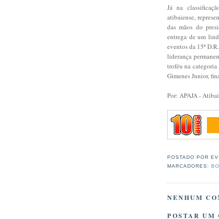
Já na classificaç
atibaiense, represe
das mãos do presi
entrega de um lin
eventos da 15ª D.R
liderança permane
troféu na categoria
Gimenes Junior, fin
Por: APAJA - Atiba
POSTADO POR
EV
MARCADORES:
BO
NENHUM CO
POSTAR UM