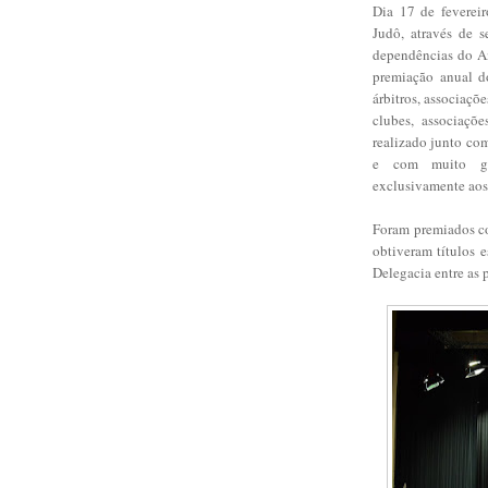
Dia 17 de fevereir
Judô, através de s
dependências do An
premiação anual d
árbitros, associaçõ
clubes, associaçõ
realizado junto com
e com muito gl
exclusivamente aos
Foram premiados co
obtiveram títulos e
Delegacia entre as 