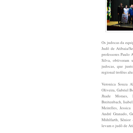
Os judocas da equi
Judô de Atibaia/S
professores Paulo 
Silva, obtiveram 
judocas, que junt
regional troféus alu
Veronica Souza Al
Oliveira, Gabriel 
Jhade Moraes, 
Breitenbach, Isabe
Meirelles, Jessic
André Granado, Gu
Mühlfarth, Sênior
levam o judô de At