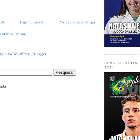
nte
Página inicial
Postagem mais antiga
entários (Atom)
REVISTA DIGITA
2024
zada