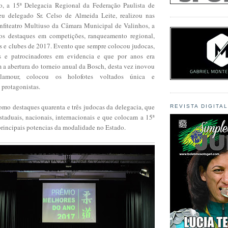
o, a 15ª Delegacia Regional da Federação Paulista de
eu delegado Sr. Celso de Almeida Leite, realizou nas
fiteatro Multiuso da Câmara Municipal de Valinhos, a
os destaques em competições, ranqueamento regional,
es e clubes de 2017. Evento que sempre colocou judocas,
es e patrocinadores em evidencia e que por anos era
 a abertura do torneio anual da Bosch, desta vez inovou
amour, colocou os holofotes voltados única e
 protagonistas.
mo destaques quarenta e três judocas da delegacia, que
REVISTA DIGITA
staduais, nacionais, internacionais e que colocam a 15ª
principais potencias da modalidade no Estado.