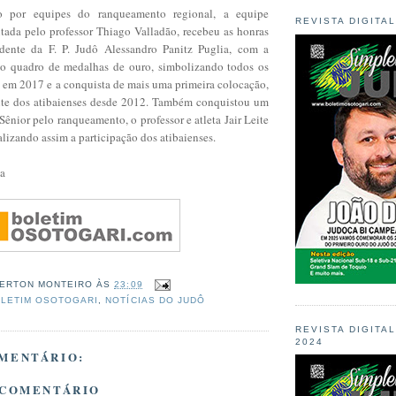
ão por equipes do ranqueamento regional, a equipe
REVISTA DIGITA
ntada pelo professor Thiago Valladão, recebeu as honras
dente da F. P. Judô Alessandro Panitz Puglia, com a
do quadro de medalhas de ouro, simbolizando todos os
. em 2017 e a conquista de mais uma primeira colocação,
nte dos atibaienses desde 2012. Também conquistou um
 Sênior pelo ranqueamento, o professor e atleta Jair Leite
alizando assim a participação dos atibaienses.
ia
ERTON MONTEIRO
ÀS
23:09
LETIM OSOTOGARI
,
NOTÍCIAS DO JUDÔ
REVISTA DIGITA
2024
MENTÁRIO:
 COMENTÁRIO