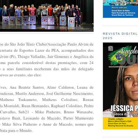
REVISTA DIGITA
2025
pe do São João Tênis Clube/Associação Paulo Alvim de
ecretaria de Esportes Lazer da PEA, acompanhados dos
Alvim (Pi), Thiago Valladão, Jair Gimenes e Angélica da
uma parcela considerável destas premiações, com 24
o a seus familiares receberam das mãos do delegado
sivos ao evento, são eles:
ves, Ana Beatriz Santos, Aline Calderon, Luana de
Bondezan, Murilo Anderson, José Guilherme Nascimento,
Matheus Tsukamoto, Matheus Colodino, Renan
lla Montaldi, Ruan Hernandes, Raphael Colodino, Pedro
a Carvalho, Sub21 - Mike Pinheiro, Bruno Watanabe,
stavo Brait, Leonardo de Macedo, Pietro Marmorato
 - Mike Silva Pinheiro e Anne de Macedo, nomes que
ibaia para o Mundo.