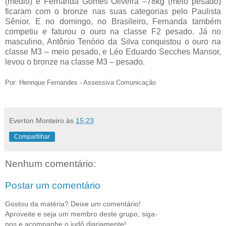
(médio) e Fernanda Gomes Oliveira –78kg (meio pesado)
ficaram com o bronze nas suas categorias pelo Paulista
Sênior. E no domingo, no Brasileiro, Fernanda também
competiu e faturou o ouro na classe F2 pesado. Já no
masculino, Antônio Tenório da Silva conquistou o ouro na
classe M3 – meio pesado, e Léo Eduardo Secches Mansor,
levou o bronze na classe M3 – pesado.
Por: Henrique Fernandes - Assessiva Comunicação
Everton Monteiro
às
15:23
Compartilhar
Nenhum comentário:
Postar um comentário
Gostou da matéria? Deixe um comentário!
Aproveite e seja um membro deste grupo, siga-
nos e acompanhe o judô diariamente!