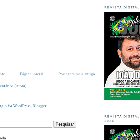
REVISTA DIGITA
nte
Página inicial
Postagem mais antiga
entários (Atom)
REVISTA DIGITA
2024
zada