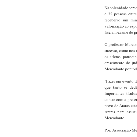
Na solenidade serã
e 32 pessoas entre
receberão um mim
valorização ao espo
fizeram exame de gr
O professor Marcos
sucesso, como nos a
os atletas, patroc
crescimento do jud
Mercadante por todo
"Fazer um evento tã
que tanto se ded
importantes título
contar com a prese
povo de Araras esta
Araras para assist
Mercadante.
Por: Associação Me