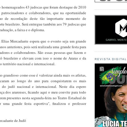
o homenageados 43 judocas que foram destaque de 2010
 patrocinadores e colaboradores, que na oportunidade
o de recordação deste tão importante momento de
rte brasileiro. Será entregue também aos 79 judocas que
aduação, a faixa e o diploma.
 Elias Mercadante espera que o evento seja um grande
nos anteriores, pois será realizada uma grande festa para
inadores e colaboradores. São essas pessoas que fazem o
ô brasileiro e elevam com isso o nome de Araras e da
REVISTA DIGITA
 território nacional e internacional.
o grandioso como esse é valorizar ainda mais os atletas,
icaram ao longo do ano para conquistarem os mais
s do judô nacional e internacional. Neste dia espero
nça dos ararenses, ficando aqui o meu convite para todo
rem presentes nesta segunda-feira no Teatro Estadual de
ir uma grande festa esportiva", finalizou o professor
rcadante de Judô