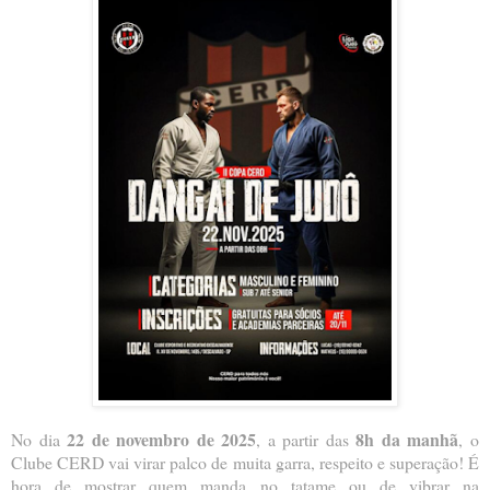
22 de novembro de 2025
8h da manhã
No dia
, a partir das
, o
Clube CERD vai virar palco de muita garra, respeito e superação! É
hora de mostrar quem manda no tatame ou de vibrar na