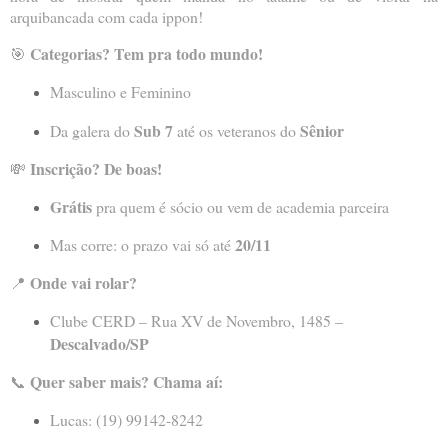
arquibancada com cada ippon!
Categorias? Tem pra todo mundo!
🎯
Masculino e Feminino
Sub 7
Sênior
Da galera do
até os veteranos do
Inscrição? De boas!
💸
Grátis
pra quem é sócio ou vem de academia parceira
20/11
Mas corre: o prazo vai só até
Onde vai rolar?
📍
Clube CERD – Rua XV de Novembro, 1485 –
Descalvado/SP
Quer saber mais? Chama aí:
📞
Lucas: (19) 99142-8242