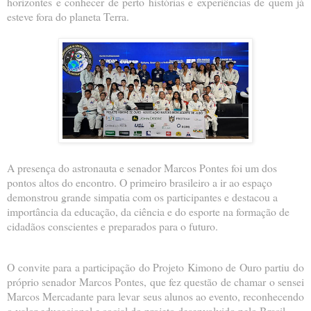
horizontes e conhecer de perto histórias e experiências de quem já
esteve fora do planeta Terra.
A presença do astronauta e senador Marcos Pontes foi um dos
pontos altos do encontro. O primeiro brasileiro a ir ao espaço
demonstrou grande simpatia com os participantes e destacou a
importância da educação, da ciência e do esporte na formação de
cidadãos conscientes e preparados para o futuro.
O convite para a participação do Projeto Kimono de Ouro partiu do
próprio senador Marcos Pontes, que fez questão de chamar o sensei
Marcos Mercadante para levar seus alunos ao evento, reconhecendo
o valor educacional e social do projeto desenvolvido pelo Brasil.