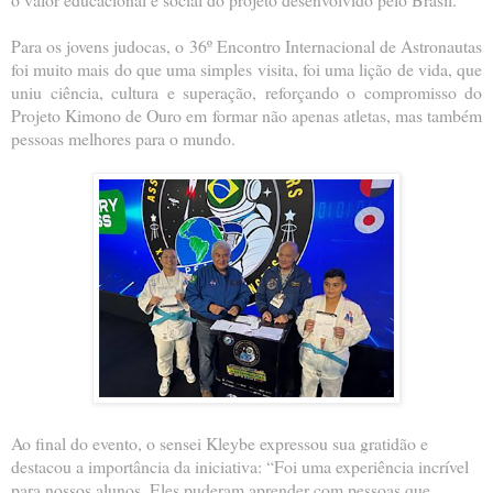
Para os jovens judocas, o 36º Encontro Internacional de Astronautas
foi muito mais do que uma simples visita, foi uma lição de vida, que
uniu ciência, cultura e superação, reforçando o compromisso do
Projeto Kimono de Ouro em formar não apenas atletas, mas também
pessoas melhores para o mundo.
Ao final do evento, o sensei Kleybe expressou sua gratidão e
destacou a importância da iniciativa: “Foi uma experiência incrível
para nossos alunos. Eles puderam aprender com pessoas que