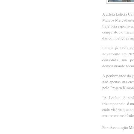
A atleta Letícia C
Marcos Mercadante 
trajetória esportiv
conquistou o trica
das competições mais
Letícia já havia a
novamente em 2024,
consolida sua po
demonstrando técni
A performance da ju
não apenas sua cre
pelo Projeto Kimon
“A Letícia é sin
tricampeonato é mo
cada vitória que co
muitos outros títu
Por: Associação Me