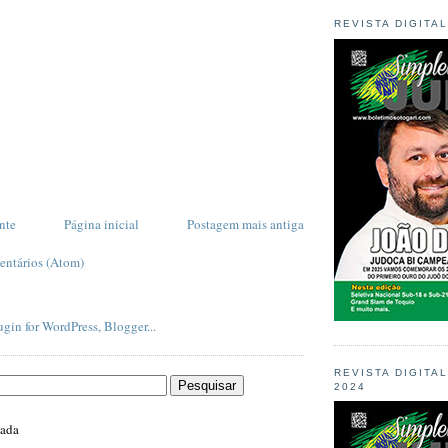
REVISTA DIGITA
nte
Página inicial
Postagem mais antiga
entários (Atom)
REVISTA DIGITA
2024
zada