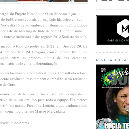
amargo, do Projeto Kimono de Ouro da Associação
de Judô, escreveu mais um capítulo histórico em sua
a. Neste dia 15 de novembro, em Blumenau (SC), a judoca
mpeonato do Meeting de Judô de Santa Catarina, uma
 fortes e tradicionais das regiões Sul e Sudeste do país.
lcançado o topo do pódio em 2022, em Brusque (SC), e
 em São José (SC). Agora, com o terceiro título, ela
sição entre as grandes atletas de sua categoria,
REVISTA DIGITA
ca, maturidade e muita determinação.
doca foi marcada por lutas difíceis. O resultado reforça
scente evolução, mas também o trabalho sério realizado
o de Ouro.
ônimo de dedicação e foco. Ver ela conquistar o
tivo de muito orgulho para toda a equipe. Ela merece
nstrói no tatame. Parabéns, Letícia, e que venham ainda
los”, comentou o sensei Marcos Mercadante.
rcadante de Araras