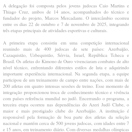
A delegação foi composta pelos jovens judocas Caio Martins e
Thiago Cruz, ambos de 14 anos, acompanhados do técnico e
fundador do projeto, Marcos Mercadante. O intercâmbio ocorreu
entre os dias 22 de outubro e 7 de novembro de 2025, integrando
três etapas principais de atividades esportivas e culturais.
A primeira etapa consistiu em uma competição internacional
reunindo mais de 400 judocas de sete países: Azerbaijão,
Cazaquistão, Uzbequistão, Sérvia, Israel, República Tcheca e
Brasil. Os atletas do Kimono de Ouro vivenciaram combates de alto
nível técnico, enfrentando diferentes estilos de luta e adquirindo
importante experiência internacional. Na segunda etapa, a equipe
participou de um treinamento de campo entre nações, com mais de
200 atletas em quatro intensas sessões de treino. Esse momento de
integração proporcionou troca de conhecimento técnico e vivência
com países referência mundial no judô. Encerrando o programa, a
terceira etapa ocorreu nas dependências do Azeri Judô Clube, o
maior e mais prestigiado clube do Azerbaijão. A instituição é
responsável pela formação de boa parte dos atletas da seleção
nacional e mantém cerca de 500 jovens judocas, com idades entre 7
e 15 anos, em treinamento diário. Com diversas medalhas olímpicas