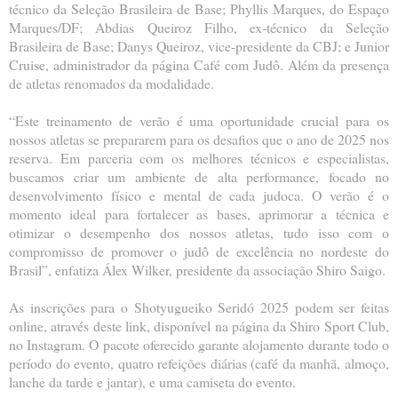
técnico da Seleção Brasileira de Base; Phyllis Marques, do Espaço
Marques/DF; Abdias Queiroz Filho, ex-técnico da Seleção
Brasileira de Base; Danys Queiroz, vice-presidente da CBJ; e Junior
Cruise, administrador da página Café com Judô. Além da presença
de atletas renomados da modalidade.
“Este treinamento de verão é uma oportunidade crucial para os
nossos atletas se prepararem para os desafios que o ano de 2025 nos
reserva. Em parceria com os melhores técnicos e especialistas,
buscamos criar um ambiente de alta performance, focado no
desenvolvimento físico e mental de cada judoca. O verão é o
momento ideal para fortalecer as bases, aprimorar a técnica e
otimizar o desempenho dos nossos atletas, tudo isso com o
compromisso de promover o judô de excelência no nordeste do
Brasil”, enfatiza Álex Wilker, presidente da associação Shiro Saigo.
As inscrições para o Shotyugueiko Seridó 2025 podem ser feitas
online, através deste link, disponível na página da Shiro Sport Club,
no Instagram. O pacote oferecido garante alojamento durante todo o
período do evento, quatro refeições diárias (café da manhã, almoço,
lanche da tarde e jantar), e uma camiseta do evento.