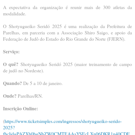
A expectativa da organização é reunir mais de 300 atletas da
modalidade.
O Shotyugueiko Seridó 2025 é uma realização da Prefeitura de
Parelhas, em parceria com a Associação Shiro Saigo, e apoio da
Federação de Judô do Estado do Rio Grande do Norte (FJERN).
Serviço:
O quê?
Shotyugueiko Seridó 2025 (maior treinamento de campo
de judô no Nordeste).
Quando?
De 5 a 10 de janeiro.
Onde?
Parelhas/RN.
Inscrição Online:
(
https://www.ticketsimples.com/ingressos/shotyugueiko-serido-
2025?
fbclid=PAZXh0bgNhZW0CMTEAAaYSEcLXn06DKR1n40CDE