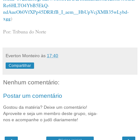
Re6HLTO4YbB5EkQ-
ndAueOb0VfXPp45DRRfB_I_aem__HbUpVcjXMB35wLybd-
xgg
)
Por: Tribuna do Norte
Everton Monteiro
às
17:40
Compartilhar
Nenhum comentário:
Postar um comentário
Gostou da matéria? Deixe um comentário!
Aproveite e seja um membro deste grupo, siga-
nos e acompanhe o judô diariamente!