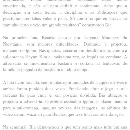
emocionada, e não sei nem definir o sentimento. Acho que a
dedicação em cada treino, a disciplina e as abdicações que
precisaram ser feitas valeu a pena. Só confirma que eu estava no
caminho certo e veio um grande resultado” comemorou Bia.
Na primeira luta, Beatriz passou por Izayana Marenco, da
Nicarágua, sem maiores dificuldades. Dominou e projetou,
marcando o ippon. Nas quartas, encarou um desafio maior, contra a
sul-coreana Hayun Kim e, mais uma vez, se impôs no combate. A
adversária se movimentava bastante e cortava as tentativas de
kumikata (pegada) da brasileira a todo o tempo.
A luta ficou travada, sem muitas oportunidades de ataques efetivos e
ambas foram punidas duas vezes. Precisando abrir o jogo, a sul-
coreana foi para cima e, em posição dividida, Bia abraçou e
projetou a adversária. O árbitro assinalou ippon, o placar marcou
para a sul-coreana, mas, na revisão das imagens, os árbitros de
vídeo deram waza-ari para Beatriz, que teve total controle da ação.
Na semifinal, Bia demonstrou o que tem ponto mais forte em sua