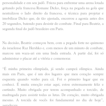
personalidade e em seu judô. Frieza para enfrentar uma arena lotada
gritando pela francesa Romane Dicko, força na pegada na gola que
neutralizou o lado direito da francesa, e técnica para projetar e
imobilizar Dicko que, de tão ajustada, encerrou a agonia antes dos
20 segundos, batendo para desistir do combate. Final para Beatriz, a
segunda final do judô brasileiro em Paris.
Na decisão, Beatriz começou bem, com a pegada forte no quimono
da israelense Raz Hershko e, com menos de um minuto de combate,
marcou um waza-ari em uma linda entrada. A partir daí, foi só
administrar o placar até a vitória e comemorar.
“É minha primeira olimpíada, já sendo campeã olímpica. Ainda
mais em Paris, que é um dos lugares que meu coração sempre
esquenta quando venho para cá. Foi o primeiro lugar que eu
conheci. É muita emoção estar aqui, estou extremamente feliz e
curtindo. Muito obrigada por terem acompanhado e torcido, de
madrugada para assistir todas as lutas. De coração, muito obrigada
mesmo. A torcida de vocês foi fundamental no dia de hoje”,
agradeceu.