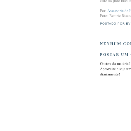
elite do judô brasil
Por:
Assessoria de 
Foto: Beatriz Risc
POSTADO POR
EV
NENHUM CO
POSTAR UM
Gostou da matéria?
Aproveite e seja u
diariamente!