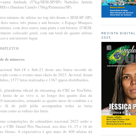
ovanna Andrade (57kg/SESI-SP/SP); Nathália Arruda
MS) e Dandara Camilo (78kg/Palmeiras/SP).
ior número de atletas no top três foram o SESI-SP (SP),
dois ouros, três pratas e um bronze; e Espaço Marques
eminino, com dois ouros, uma prata e um bronze. O SESI-
imeiro colocado geral, com um total de quatro atletas
REVISTA DIGITA
ces e um terceiro lugar.
2025
OMPLETOS
rde de números
acional Sub-18 e Sub-21 deste ano bateu recorde de
rcado como o evento mais cheio de 2023. Ao total, foram
clubes, 1577 lutas realizadas e 1367 ippon distribuídos.
ô, plataforma oficial de streaming da CBJ no YouTube,
 horas de ao vivo e, ao longo dos quatro dias de
20 transmissões, somando as quatro áreas de combate e a
 o fã de judô pôde acompanhar todas as lutas
sim como as ordens das lutas.
imas competições do calendário nacional 2023 serão o
 e o CBI: Grand Prix Nacional, nos dias 14, 15 e 16 de
s Gerais. A expectativa é que mais de 400 atletas da