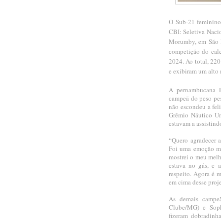
O Sub-21 feminino
CBI: Seletiva Naci
Morumby, em São P
competição do cal
2024. Ao total, 220
e exibiram um alto n
A pernambucana Ev
campeã do peso pes
não escondeu a feli
Grêmio Náutico Un
estavam a assistind
“Quero agradecer a
Foi uma emoção mu
mostrei o meu melho
estava no gás, e 
respeito. Agora é m
em cima desse proje
As demais campeã
Clube/MG) e Soph
fizeram dobradinh