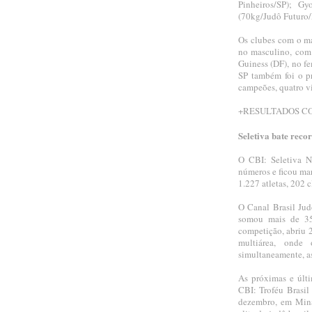
Pinheiros/SP); Gy
(70kg/Judô Futuro/
Os clubes com o ma
no masculino, com 
Guiness (DF), no f
SP também foi o pr
campeões, quatro vi
+RESULTADOS C
Seletiva bate reco
O CBI: Seletiva N
números e ficou ma
1.227 atletas, 202 
O Canal Brasil Jud
somou mais de 35
competição, abriu 
multiárea, onde
simultaneamente, as
As próximas e últ
CBI: Troféu Brasil
dezembro, em Mina