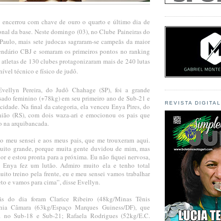
 encerrou com chave de ouro o quarto e último dia de
onal da base. Neste domingo (03), no Clube Paineiras do
aulo, mais sete judocas sagraram-se campeãs da maior
endário CBJ e somaram os primeiros pontos no ranking
 atletas de 130 clubes protagonizaram mais de 240 lutas
ível técnico e físico de judô.
ellyn Pereira, do Judô Chahage (SP), foi a grande
ado feminino (+78kg) em seu primeiro ano de Sub-21 e
REVISTA DIGITA
cidade. Na final da categoria, ela venceu Enya Pires, do
ião (RS), com dois waza-ari e emocionou os pais que
o na arquibancada.
o meu sensei e aos meus pais, que me trouxeram aqui.
ito grande, porque muita gente duvidou de mim, mas
r e estou pronta para a próxima. Eu não fiquei nervosa,
a Enya fez um lutão. Admiro muito ela e tenho total
uito treino pela frente, eu e meu sensei vamos trabalhar
to e vamos para cima”, disse Evellyn.
s do dia foram Clarice Ribeiro (48kg/Minas Tênis
ia Câmara (63kg/Espaço Marques Guiness/DF), que
a no Sub-18 e Sub-21; Rafaela Rodrigues (52kg/E.C.