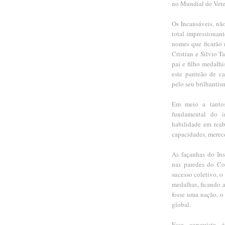
no Mundial de Vet
Os Incansáveis, nã
total impressionan
nomes que ficarão 
Cristian e Sílvio T
pai e filho medalhi
este panteão de c
pelo seu brilhantis
Em meio a tantos
fundamental do in
habilidade em reabi
capacidades, merec
As façanhas do Ins
nas paredes do Co
sucesso coletivo, o
medalhas, ficando a
fosse uma nação, o
global.
Essa conquista 