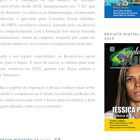
esenvolvido desde 2018, fundamentado nos "3 Es" que
a do Instituto: excelência na Administração, evidenciada
onhecido e aprovado pelo Conselho Fiscal (detalhes
e da ONG); excelência técnica, liderada pelo incansável
cia comportamental, com a formação dos atletas baseada
REVISTA DIGITA
fundamentais: mente de campeão, ninguém põe a mão no
2025
dade saudável, ser evolutivo e ninguém fica para trás.
ído e um legado consolidado, os Incansáveis agora
es para o futuro. É hora de iniciar os treinos para uma
ais vitoriosa em 2024, quando Las Vegas sediará o
e Veteranos.
ha o espírito de superação e deseja conhecer mais sobre
nvidado a comparecer no Coliseu, localizado na Barão do
s, vamos conversar sobre a busca pela excelência e pela
garra absurda, rumo a novos triunfos!
ERTON MONTEIRO
ÀS
07:00