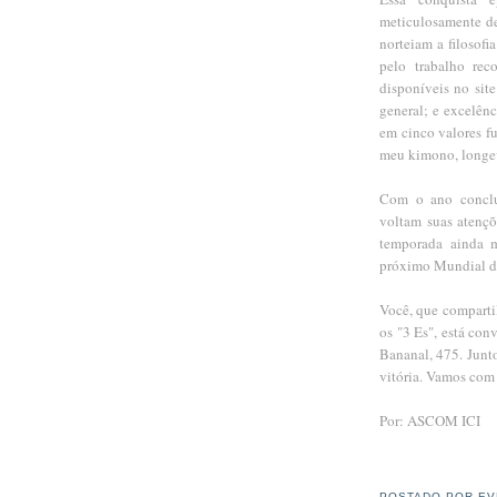
meticulosamente d
norteiam a filosofi
pelo trabalho rec
disponíveis no sit
general
; e excelên
em cinco valores 
meu kimono, longevi
Com o ano conclu
voltam suas atençõ
temporada ainda m
próximo Mundial d
Você, que compartil
os "3 Es", está co
Bananal, 475. Junto
vitória. Vamos com 
Por: ASCOM ICI
POSTADO POR
EV