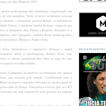
eranos em Abu Dhabi de 2023.
o apenas participaram, mas triunfaram, conquistando um
te de oito medalhas. Entre os heróis aclamados estavam
na história: o destemido general Bahjet, os habilidosos
ardelli Uehara, a talentosa família Ferreira, composta por
stas, as intrépidas Ana, Fátima e Rogério. Juntando-se a
ampeões, dois agregados também foram homenageados
mo nos pódios: Mauricio Neder e João.
 feitos memoráveis, é imperativo destacar o papel
REVISTA DIGITA
cansável atleta e fisioterapeuta Renato Fiori, cuja
litar os atletas, permitindo-lhes lutar no auge de suas
eu especial reconhecimento.
tituto Camaradas Incansáveis reverberaram não apenas
liseu, mas ecoaram pelo mundo. Contribuindo para o
 Brasil alcançou a segunda colocação no quadro geral de
penas atrás da França. Uma proeza notável, que, se o ICI
 colocaria em uma respeitável sexta posição no ranking
épica é a validação de um modelo de trabalho