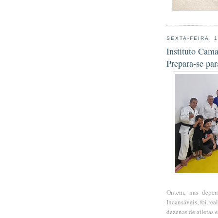
SEXTA-FEIRA, 
Instituto Cama
Prepara-se pa
Ontem, nas depen
Incansáveis, foi r
dezenas de atletas 