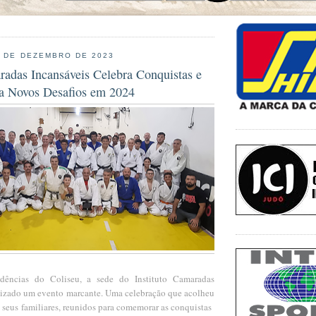
1 DE DEZEMBRO DE 2023
radas Incansáveis Celebra Conquistas e
ra Novos Desafios em 2024
dências do Coliseu, a sede do Instituto Camaradas
ealizado um evento marcante. Uma celebração que acolheu
e seus familiares, reunidos para comemorar as conquistas