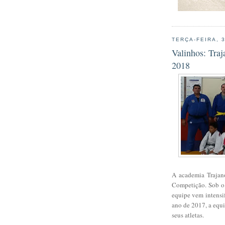
TERÇA-FEIRA, 
Valinhos: Traj
2018
A academia Trajan
Competição. Sob o 
equipe vem intensif
ano de 2017, a equi
seus atletas.