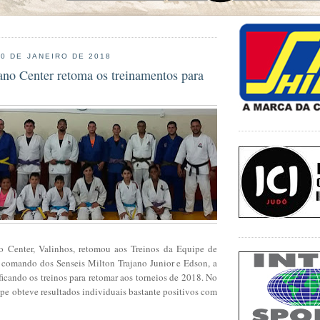
30 DE JANEIRO DE 2018
ano Center retoma os treinamentos para
o Center, Valinhos, retomou aos Treinos da Equipe de
comando dos Senseis Milton Trajano Junior e Edson, a
icando os treinos para retomar aos torneios de 2018. No
pe obteve resultados individuais bastante positivos com