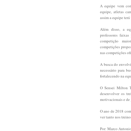
A equipe vem com 
equipe, atletas ca
assim a equipe terá
Além disso, a eq
professores faixas
competição mai
competições propos
nas competições ofi
A busca do envolvim
necessário para bu
fortalecendo na equ
O Sensei Milton T
desenvolver os tre
motivacionais e de 
O ano de 2018 come
ver tanto nos trein
Por: Marco Antonio