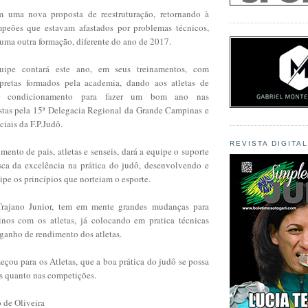
uma nova proposta de reestruturação, retornando à
mpeões que estavam afastados por problemas técnicos,
 uma outra formação, diferente do ano de 2017.
uipe contará este ano, em seus treinamentos, com
 pretas formados pela academia, dando aos atletas de
or condicionamento para fazer um bom ano nas
tas pela 15ª Delegacia Regional da Grande Campinas e
ciais da F.P.Judô.
REVISTA DIGITA
ento de pais, atletas e senseis, dará a equipe o suporte
sca da excelência na prática do judô, desenvolvendo e
ipe os princípios que norteiam o esporte.
rajano Junior, tem em mente grandes mudanças para
inos com os atletas, já colocando em pratica técnicas
ganho de rendimento dos atletas.
çou para os Atletas, que a boa prática do judô se possa
os quanto nas competições.
 de Oliveira