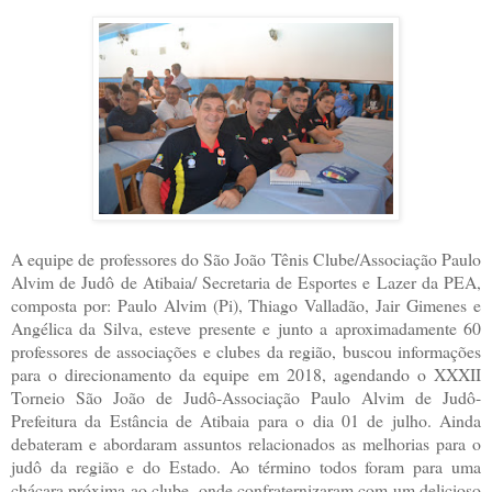
A equipe de professores do São João Tênis Clube/Associação Paulo
Alvim de Judô de Atibaia/ Secretaria de Esportes e Lazer da PEA,
composta por: Paulo Alvim (Pi), Thiago Valladão, Jair Gimenes e
Angélica da Silva, esteve presente e junto a aproximadamente 60
professores de associações e clubes da região, buscou informações
para o direcionamento da equipe em 2018, agendando o XXXII
Torneio São João de Judô-Associação Paulo Alvim de Judô-
Prefeitura da Estância de Atibaia para o dia 01 de julho. Ainda
debateram e abordaram assuntos relacionados as melhorias para o
judô da região e do Estado. Ao término todos foram para uma
chácara próxima ao clube, onde confraternizaram com um delicioso