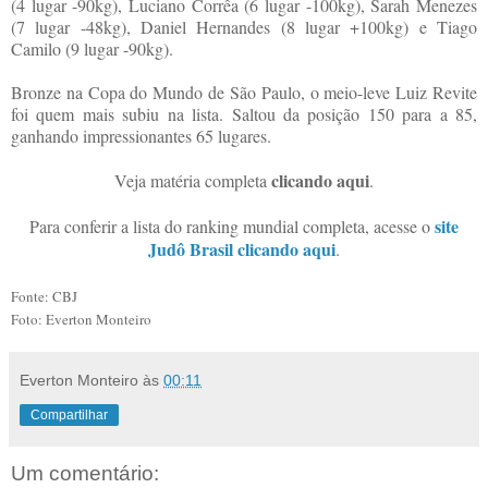
(4 lugar -90kg), Luciano Corrêa (6 lugar -100kg), Sarah Menezes
(7 lugar -48kg), Daniel Hernandes (8 lugar +100kg) e Tiago
Camilo (9 lugar -90kg).
Bronze na Copa do Mundo de São Paulo, o meio-leve Luiz Revite
foi quem mais subiu na lista. Saltou da posição 150 para a 85,
ganhando impressionantes 65 lugares.
clicando aqui
Veja matéria completa
.
site
Para conferir a lista do ranking mundial completa, acesse o
Judô Brasil clicando aqui
.
Fonte:
CBJ
Foto: Everton Monteiro
Everton Monteiro
às
00:11
Compartilhar
Um comentário: