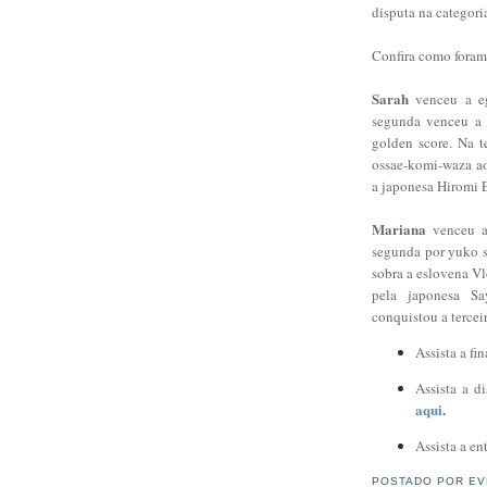
disputa na categori
Confira como foram 
Sarah
venceu a eg
segunda venceu a 
golden score. Na t
ossae-komi-waza aos
a japonesa Hiromi E
Mariana
venceu a 
segunda por yuko so
sobra a eslovena Vl
pela japonesa S
conquistou a tercei
Assista a f
Assista a d
aqui
.
Assista a e
POSTADO POR
EV