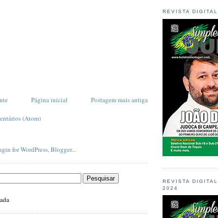
REVISTA DIGITA
nte
Página inicial
Postagem mais antiga
entários (Atom)
REVISTA DIGITA
2024
zada