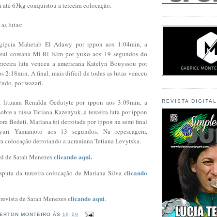
a até 63kg conquistou a terceira colocação.
as lutas:
ípcia Mahetab El Adawy por ippon aos 1:04min, a
sul coreana Mi-Ri Kim por yuko aos 19 segundos do
erceira luta venceu a americana Katelyn Bouyssou por
 2:18min. A final, mais difícil de todas as lutas venceu
ndo, por wazari.
lituana Renalda Gedutyte por ippon aos 3:09min, a
REVISTA DIGITA
bre a russa Tatiana Kazenyuk, a terceira luta por ippon
ora Bedeti. Mariana foi derrotada por ippon na semi final
ayuri Yamamoto aos 13 segundos. Na repescagem,
ra colocação derrotando a ucraniana Tetiana Levytska.
clicando aqui
.
inal de Sarah Menezes
clicando
isputa da terceira colocação de Mariana Silva
clicando aqui
ntrevista de Sarah Menezes
.
ERTON MONTEIRO
ÀS
19:29