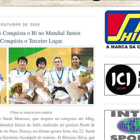
 OUTUBRO DE 2009
 Conquista o Bi no Mundial Junior.
Conquista o Terceiro Lugar.
Clique na imagem para ampliar
e Sarah Menezes, que disputa na categoria até 48kg,
Mundial Júnior de Judô, realizado no ginásio Pierre de
e de Paris, França, na última quinta feira, dia 22. Sarah
a brasileira bicampeã do torneio. Já Mariana Silva, que