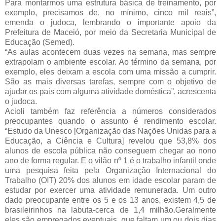
Para montarmos uma estrutura básica de treinamento, por
exemplo, precisamos de, no mínimo, cinco mil reais”,
emenda o judoca, lembrando o importante apoio da
Prefeitura de Maceió, por meio da Secretaria Municipal de
Educação (Semed).
“As aulas acontecem duas vezes na semana, mas sempre
extrapolam o ambiente escolar. Ao término da semana, por
exemplo, eles deixam a escola com uma missão a cumprir.
São as mais diversas tarefas, sempre com o objetivo de
ajudar os pais com alguma atividade doméstica”, acrescenta
o judoca.
Acioli também faz referência a números considerados
preocupantes quando o assunto é rendimento escolar.
“Estudo da Unesco [Organização das Nações Unidas para a
Educação, a Ciência e Cultura] revelou que 53,8% dos
alunos de escola pública não conseguem chegar ao nono
ano de forma regular. E o vilão nº 1 é o trabalho infantil onde
uma pesquisa feita pela Organização Internacional do
Trabalho (OIT) 20% dos alunos em idade escolar param de
estudar por exercer uma atividade remunerada. Um outro
dado preocupante entre os 5 e os 13 anos, existem 4,5 de
brasileirinhos na labuta-cerca de 1,4 milhão.Geralmente
eles são empregados eventuais, que faltam um ou dois dias