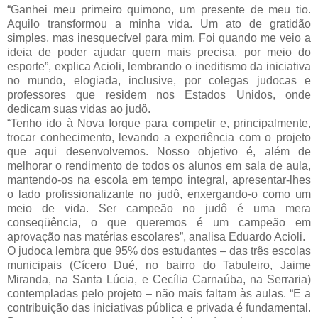
“Ganhei meu primeiro quimono, um presente de meu tio.
Aquilo transformou a minha vida. Um ato de gratidão
simples, mas inesquecível para mim. Foi quando me veio a
ideia de poder ajudar quem mais precisa, por meio do
esporte”, explica Acioli, lembrando o ineditismo da iniciativa
no mundo, elogiada, inclusive, por colegas judocas e
professores que residem nos Estados Unidos, onde
dedicam suas vidas ao judô.
“Tenho ido à Nova Iorque para competir e, principalmente,
trocar conhecimento, levando a experiência com o projeto
que aqui desenvolvemos. Nosso objetivo é, além de
melhorar o rendimento de todos os alunos em sala de aula,
mantendo-os na escola em tempo integral, apresentar-lhes
o lado profissionalizante no judô, enxergando-o como um
meio de vida. Ser campeão no judô é uma mera
conseqüência, o que queremos é um campeão em
aprovação nas matérias escolares”, analisa Eduardo Acioli.
O judoca lembra que 95% dos estudantes – das três escolas
municipais (Cícero Dué, no bairro do Tabuleiro, Jaime
Miranda, na Santa Lúcia, e Cecília Carnaúba, na Serraria)
contempladas pelo projeto – não mais faltam às aulas. “E a
contribuição das iniciativas pública e privada é fundamental.