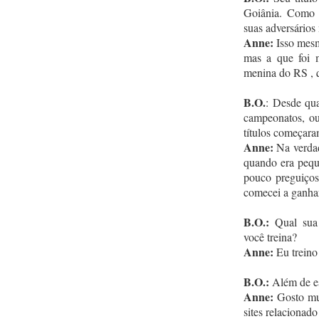
Goiânia. Como 
suas adversários 
Anne:
Isso mesmo
mas a que foi 
menina do RS , q
B.O.
: Desde qu
campeonatos, ou
títulos começara
Anne:
Na verdad
quando era peque
pouco preguiços
comecei a ganha
B.O.:
Qual sua 
você treina?
Anne:
Eu treino 
B.O.:
Além de es
Anne:
Gosto mui
sites relacionado