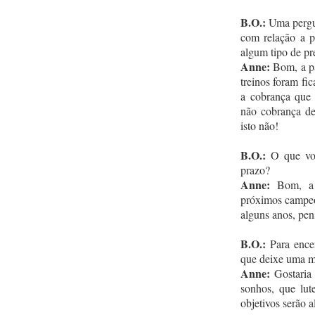
B.O.:
Uma pergun
com relação a p
algum tipo de pr
Anne:
Bom, a pa
treinos foram fi
a cobrança que t
não cobrança 
isto não!
B.O.:
O que voc
prazo?
Anne:
Bom, a c
próximos campeo
alguns anos, pe
B.O.:
Para encer
que deixe uma m
Anne:
Gostaria 
sonhos, que lu
objetivos serão 