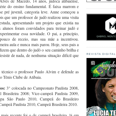
Alves de Macedo, 14 anos, judoca atibaiense,
série do ensino fundamental. É faixa marrom e
se pré juvenil, categoria leve. Anne começou a
ois que um professor de judô realizou uma visita
estuda, apresentando um projeto que existia na
 alunos foram convidados para treinar judô e
xperimentar essa novidade. O pai, a princípio,
ouco de receio, mas sua mãe a incentivou.
imeira aula e nunca mais parou. Hoje, seus pais a
izem que dentro do judô o seu caminho brilha e
esistir de nada, de nenhuma situação difícil que
REVISTA DIGITA
técnico o professor Paulo Alvim e defende as
o Tênis Clube de Atibaia.
os:
3° colocada no Campeonato Paulista 2008,
 Brasileira 2008; Vice-campeã Paulista 2009,
a São Paulo 2010, Campeã do Brasileiro
Campeã Paulista 2010, Campeã Brasileira 2010.
 mais recente foi o de campeã brasileira, lá em