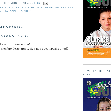
ERTON MONTEIRO
ÀS
21:46
NE KAROLINE
,
BOLETIM OSOTOGARI
,
ENTREVISTA
VISTA: ANNE KAROLINE
MENTÁRIO:
 COMENTÁRIO
 Deixe um comentário!
m membro deste grupo, siga-nos e acompanhe o judô
REVISTA DIGITA
2024