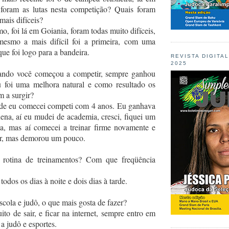
foram as lutas nesta competição? Quais foram
mais difíceis?
, foi lá em Goiania, foram todas muito difíceis,
mesmo a mais difícil foi a primeira, com uma
ue foi logo para a bandeira.
REVISTA DIGITA
2025
ando você começou a competir, sempre ganhou
 foi uma melhora natural e como resultado os
m a surgir?
e eu comecei competi com 4 anos. Eu ganhava
na, aí eu mudei de academia, cresci, fiquei um
a, mas aí comecei a treinar firme novamente e
r, mas demorou um pouco.
rotina de treinamentos? Com que freqüência
todos os dias à noite e dois dias à tarde.
cola e judô, o que mais gosta de fazer?
to de sair, e ficar na internet, sempre entro em
 a judô e esportes.