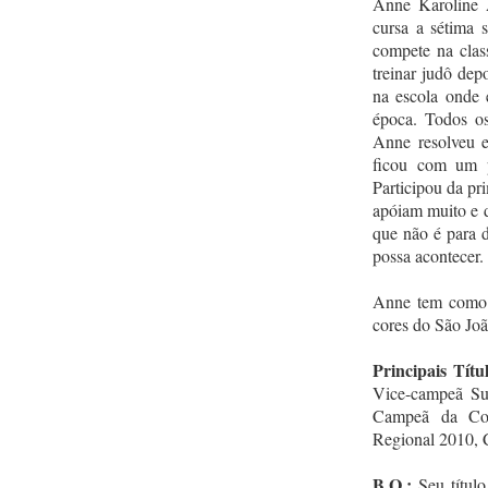
Anne Karoline 
cursa a sétima 
compete na clas
treinar judô dep
na escola onde 
época. Todos os
Anne resolveu e
ficou com um p
Participou da pr
apóiam muito e d
que não é para d
possa acontecer.
Anne tem como 
cores do São Joã
Principais Títul
Vice-campeã Sul
Campeã da Cop
Regional 2010, 
B.O.:
Seu título