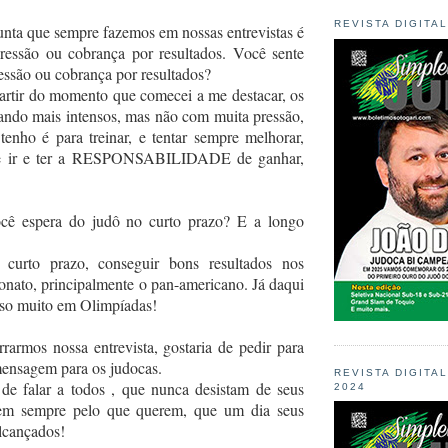
REVISTA DIGITA
ta que sempre fazemos em nossas entrevistas é
ressão ou cobrança por resultados. Você sente
essão ou cobrança por resultados?
rtir do momento que comecei a me destacar, os
cando mais intensos, mas não com muita pressão,
enho é para treinar, e tentar sempre melhorar,
de ir e ter a RESPONSABILIDADE de ganhar,
ê espera do judô no curto prazo? E a longo
urto prazo, conseguir bons resultados nos
nato, principalmente o pan-americano. Já daqui
nso muito em Olimpíadas!
rarmos nossa entrevista, gostaria de pedir para
ensagem para os judocas.
REVISTA DIGITA
de falar a todos , que nunca desistam de seus
2024
tem sempre pelo que querem, que um dia seus
alcançados!