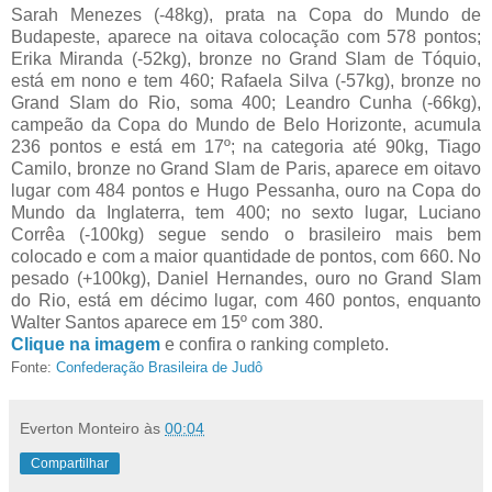
Sarah Menezes (-48kg), prata na Copa do Mundo de
Budapeste, aparece na oitava colocação com 578 pontos;
Erika Miranda (-52kg), bronze no Grand Slam de Tóquio,
está em nono e tem 460; Rafaela Silva (-57kg), bronze no
Grand Slam do Rio, soma 400; Leandro Cunha (-66kg),
campeão da Copa do Mundo de Belo Horizonte, acumula
236 pontos e está em 17º; na categoria até 90kg, Tiago
Camilo, bronze no Grand Slam de Paris, aparece em oitavo
lugar com 484 pontos e Hugo Pessanha, ouro na Copa do
Mundo da Inglaterra, tem 400; no sexto lugar, Luciano
Corrêa (-100kg) segue sendo o brasileiro mais bem
colocado e com a maior quantidade de pontos, com 660. No
pesado (+100kg), Daniel Hernandes, ouro no Grand Slam
do Rio, está em décimo lugar, com 460 pontos, enquanto
Walter Santos aparece em 15º com 380.
Clique na imagem
e confira o ranking completo.
Fonte:
Confederação Brasileira de Judô
Everton Monteiro
às
00:04
Compartilhar