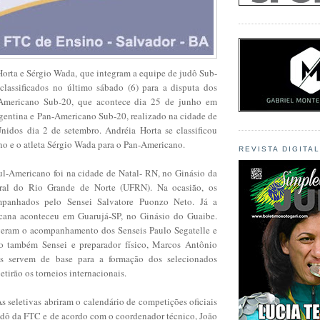
Horta e Sérgio Wada, que integram a equipe de judô Sub-
lassificados no último sábado (6) para a disputa dos
Americano Sub-20, que acontece dia 25 de junho em
gentina e Pan-Americano Sub-20, realizado na cidade de
nidos dia 2 de setembro. Andréia Horta se classificou
no e o atleta Sérgio Wada para o Pan-Americano.
REVISTA DIGITA
Sul-Americano foi na cidade de Natal- RN, no Ginásio da
ral do Rio Grande de Norte (UFRN). Na ocasião, os
mpanhados pelo Sensei Salvatore Puonzo Neto. Já a
icana aconteceu em Guarujá-SP, no Ginásio do Guaibe.
tiveram o acompanhamento dos Senseis Paulo Segatelle e
o também Sensei e preparador físico, Marcos Antônio
as servem de base para a formação dos selecionados
etirão os torneios internacionais.
As seletivas abriram o calendário de competições oficiais
judô da FTC e de acordo com o coordenador técnico, João