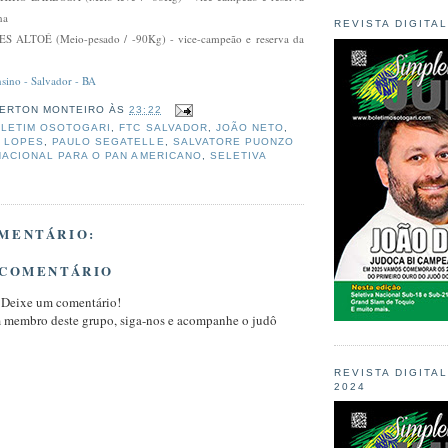
na
REVISTA DIGITA
ALTOÉ (Meio-pesado / -90Kg) - vice-campeão e reserva da
ino - Salvador - BA
ERTON MONTEIRO
ÀS
23:22
LETIM OSOTOGARI
,
FTC SALVADOR
,
JOÃO NETO
,
 LOPES
,
PAULO SEGATELLE
,
SALVATORE PUONZO
NACIONAL PARA O PAN AMERICANO
,
SELETIVA
MENTÁRIO:
 COMENTÁRIO
 Deixe um comentário!
m membro deste grupo, siga-nos e acompanhe o judô
REVISTA DIGITA
2024