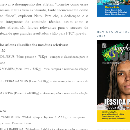
observar o desempenho dos atletas: "torneios como esses
ossos atletas vêm evoluindo, tanto tecnicamente como
o físico", explicou Neto. Para ele, a dedicação e o
dos integrantes da comissão técnica, assim como o
os atletas, são fatores relevantes para o sucesso da
REVISTA DIGITA
rteza de que grandes resultados virão para FTC", previu.
2025
os atletas classificados nas duas seletivas:
b-20
JESUS (Meio-pesado / -78Kg) - campeã e classificada para o
cano
OARES (Meio-leve /-52Kg) - vice-campeã e reserva da seleção
VEIRA SANTOS (Leve / -73Kg) - vice-campeão e reserva da
BOSA (Pesado / +100Kg) - vice-campeão e reserva da seleção
b-20
OSHIMURA WADA (Super ligeiro / -55Kg) - campeão e
ampeonato Panamericano
RO BARBOSA (Meio-leve / -66Kg) - vice-campeão e reserva