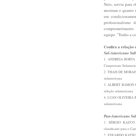
Neto, serviu para 
mostram o quanto n
em condicionament
profissionalismo 
comprometimento d
equipe. "Tenho a ce
Confira a relação d
Sul-Americano Su
1. ANDRÉIA HORTA DE 
Campeonato Sulameri
2. THAIS DE MORAIS S
sulamericana
3. ALBERT RAMON OLI
seleção sulamericana
4. LUAN OLIVEIRA BAR
sulamericana
Pan-Americano Su
1. SÉRGIO KAZUO Y
classificado para o C
2. EDUARDO KATSUHI