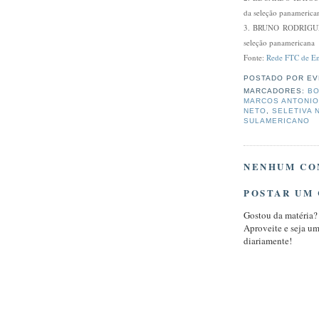
da seleção panamerica
3. BRUNO RODRIGUES 
seleção panamericana
Fonte:
Rede FTC de Ens
POSTADO POR
EV
MARCADORES:
BO
MARCOS ANTONIO
NETO
,
SELETIVA 
SULAMERICANO
NENHUM CO
POSTAR UM
Gostou da matéria?
Aproveite e seja u
diariamente!