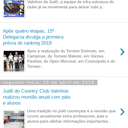
Valinhos de Judô, a equipe de infra estrutura do
clube já se movimenta para deixar tudo p...
Após quatro etapas, 15ª
Delegacia divulga a primeira
prévia do ranking 2019
›
Após a realização do Torneio Estímulo, em
Campinas, do Torneio Makoto, em Várzea
Paulista, do Open Mercival, em Cosmópolis e do
Torneio...
segunda-feira, 15 de abril de 2019
Judô do Country Club Valinhos
realizou reunião anual com pais
e alunos
›
Uma tradição no judô countrysta é a reunião que
ocorre anualmente entre professores, pais e
alunos para alinhar informações importantes...