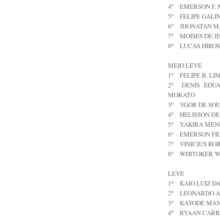
4º
EMERSON F. M
5º
FELIPE GALI
6º
JHONATAN M
7º
MOISES DE J
8º
LUCAS HIRO
MEIO LEVE
1º
FELIPE B. LI
2º
DENIS EDU
MORATO
3º
YGOR DE SOU
4º
HELISSON DE
5º
YAKIRA MEN
6º
EMERSON FIL
7º
VINICIUS RO
8º
WHITOKER WI
LEVE
1º
KAIO LUIZ D
2º
LEONARDO 
3º
KAYODE MANU
4º
RYAAN CARR