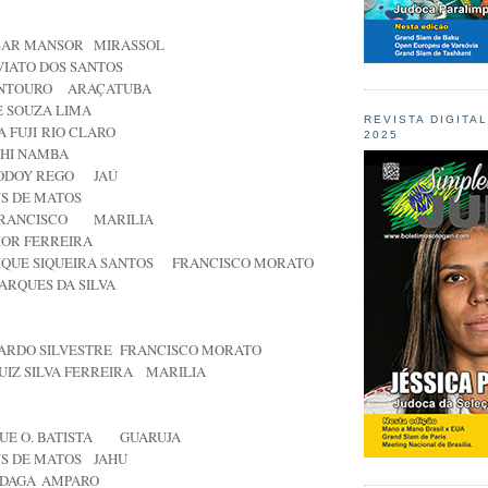
SAR MANSOR
MIRASSOL
VIATO DOS SANTOS
ONTOURO
ARAÇATUBA
E SOUZA LIMA
REVISTA DIGITA
 FUJI
RIO CLARO
2025
SHI NAMBA
ODOY REGO
JAÚ
S DE MATOS
FRANCISCO
MARILIA
IOR FERREIRA
QUE SIQUEIRA SANTOS
FRANCISCO MORATO
ARQUES DA SILVA
ARDO SILVESTRE
FRANCISCO MORATO
IZ SILVA FERREIRA
MARILIA
UE O. BATISTA
GUARUJA
S DE MATOS
JAHU
 DAGA
AMPARO