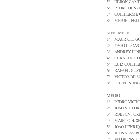
5º
HERON CAMP
6º
PEDRO HENRI
7º
GUILHERME 
8º
MIGUEL FELI
MEIO MÉDIO
1º
MAURICIO GO
2º
YAGO LUCAS
3º
ANDREY JUN
4º
GERALDO GO
5º
LUIZ GUILH
6º
RAFAEL GUST
7º
VICTOR DE S
8º
FELIPE NUNE
MÉDIO
1º
PEDRO VICTO
2º
JOAO VICTOR
3º
ROBSON FORI
4º
MARCIO H. SH
5º
JOAO HENRI
6º
JHONATAN RU
7º
VITOR PASET