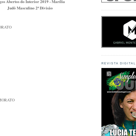
gos Abertos do Interior 2019 - Marília
Judô Masculino 2ª Divisão
MORATO
REVISTA DIGITA
MORATO