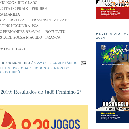
KIO KOGA
RIO CLARO
LOTTA DO PRADO
PERUÍBE
ZA
MARILIA
STA FERREIRA
FRANCISCO MORATO
RTINS NOGUEIRA
POÁ
DO FERNANDES BRAVIM
BOTUCATU
REVISTA DIGITA
ISTA DE SOUZA MACEDO
FRANCA
2024
etim OSOTOGARI
ERTON MONTEIRO
ÀS
22:43
0 COMENTÁRIOS
LETIM OSOTOGARI
,
JOGOS ABERTOS DO
IAS DO JUDÔ
 2019: Resultados do Judô Feminino 2ª