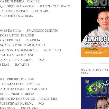
OS DE OLIVEIRA
PERUÍBE
QUE SIQUEIRA SANTOS
FRANCISCO MORATO
CARLOS GUARINON
RIO CLARO
X RODRIGUES
ATIBAIA
MES DA SILVA
FRANCISCO MORATO
 DOS SANTOS
PERUÍBE
IOR FERREIRA
MARILIA
NÇALVES P. NETO
ARAÇATUBA
ERME SANTOS GUIMARAES
RIO CLARO
AVO DA SILVA
JUNDIAI
OUZA VIEIRA DA SILVA
POÁ
S DIAS
BATATAIS
REVISTA DIGITA
2024
R H. RIBEIRO
PERUÍBE
 DE LIMA LOPES
LIMEIRA
ATO JOTA
FRANCISCO MORATO
ITILI JUNIOR
MARILIA
QUE ROCHA DOS SANTOS
ARAÇATUBA
AN ESTEVAO DA SILVA
POÁ
TO E SILVA
RIO CLARO