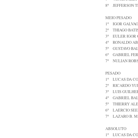
8º
JEFFERSON T
MEIO PESADO
1º
IGOR GALVAO
2º
THIAGO BATI
3º
EULER IGOR
4º
RONALDO A
5º
GUSTAVO BA
6º
GABRIEL FE
7º
NULIAN ROB
PESADO
1º
LUCAS DA CO
2º
RICARDO YU
3º
LUIS GUILHE
4º
GABRIEL BA
5º
THIERRY ALE
6º
LAERCIO SEE
7º
LAZARO B. 
ABSOLUTO
1º
LUCAS DA CO