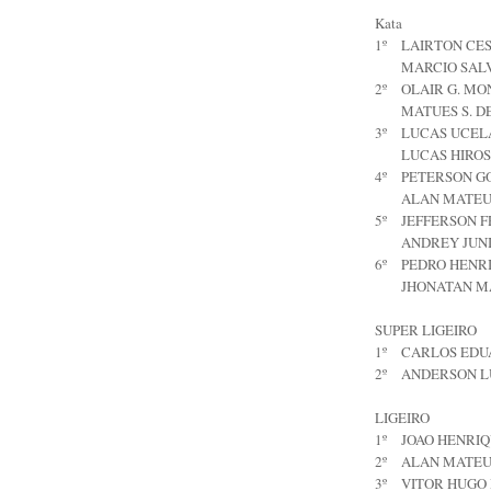
Kata
1º
LAIRTON CE
MARCIO SAL
2º
OLAIR G. M
MATUES S. D
3º
LUCAS UCELA
LUCAS HIRO
4º
PETERSON G
ALAN MATEU
5º
JEFFERSON 
ANDREY JUN
6º
PEDRO HENRI
JHONATAN M
SUPER LIGEIRO
1º
CARLOS EDU
2º
ANDERSON LU
LIGEIRO
1º
JOAO HENRIQ
2º
ALAN MATEU
3º
VITOR HUGO