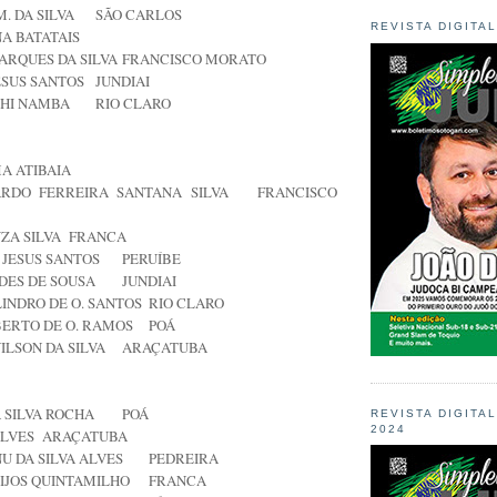
. DA SILVA
SÃO CARLOS
REVISTA DIGITA
NA
BATATAIS
ARQUES DA SILVA
FRANCISCO MORATO
ESUS SANTOS
JUNDIAI
SHI NAMBA
RIO CLARO
MA
ATIBAIA
ARDO FERREIRA SANTANA SILVA
FRANCISCO
ZA SILVA
FRANCA
 JESUS SANTOS
PERUÍBE
DES DE SOUSA
JUNDIAI
INDRO DE O. SANTOS
RIO CLARO
BERTO DE O. RAMOS
POÁ
LSON DA SILVA
ARAÇATUBA
A SILVA ROCHA
POÁ
REVISTA DIGITA
2024
ALVES
ARAÇATUBA
 DA SILVA ALVES
PEDREIRA
IJOS QUINTAMILHO
FRANCA