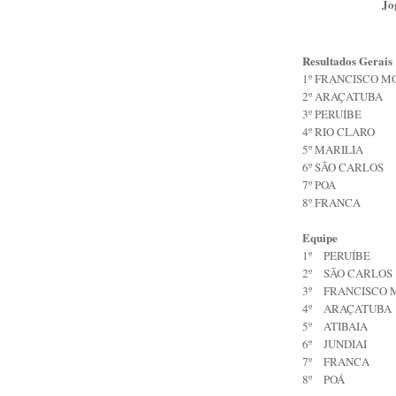
Jo
Resultados Gerais
1º FRANCISCO 
2º ARAÇATUBA
3º PERUÍBE
4º RIO CLARO
5º MARILIA
6º SÃO CARLOS
7º POA
8º FRANCA
Equipe
1º
PERUÍBE
2º
SÃO CARLOS
3º
FRANCISCO 
4º
ARAÇATUBA
5º
ATIBAIA
6º
JUNDIAI
7º
FRANCA
8º
POÁ