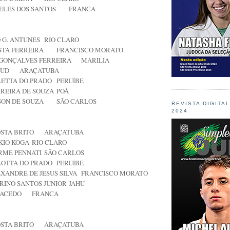
ELES DOS SANTOS
FRANCA
 G. ANTUNES
RIO CLARO
STA FERREIRA
FRANCISCO MORATO
 GONÇALVES FERREIRA
MARILIA
BUD
ARAÇATUBA
LETTA DO PRADO
PERUÍBE
RREIRA DE SOUZA
POÁ
SON DE SOUZA
SÃO CARLOS
REVISTA DIGITA
2024
STA BRITO
ARAÇATUBA
KIO KOGA
RIO CLARO
RME PENNATI
SÃO CARLOS
LOTTA DO PRADO
PERUÍBE
XANDRE DE JESUS SILVA
FRANCISCO MORATO
RINO SANTOS JUNIOR
JAHU
MACEDO
FRANCA
STA BRITO
ARAÇATUBA