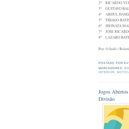
2º
RICARDO YU
3º
GUSTAVO BA
4º
ABDUL HAM
5º
THIAGO BATI
6º
JHONATA MA
7º
JOSE RICAR
8º
LAZARO BAT
Por: O Judô / Bol
POSTADO POR
EV
MARCADORES:
BO
INTERIOR
,
NOTÍC
Jogos Abertos
Divisão