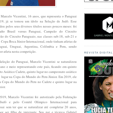
Marcelo Vicentini, 16 anos, que representa o Paraguai
19, já se tornou um ídolo na Seleção de Judô. Esse
eu pelos seus diversos títulos nesses poucos meses: foi
io Brasil versus Paraguai, Campeão do Circuito
o do Circuito Paraguaio, nas classes sub-18, sub-21 e
 Copa Boca Júnior Internacional, onde tinham atletas de
raguai, Uruguai, Argentina, Colômbia e Peru, sendo
or atleta nesta competição.
REVISTA DIGITA
Seleção do Paraguai, Marcelo Vicentini se naturalizou
 ano e meio representando este país, ficando em quinto
o Asiático Cadete, quinto lugar no campeonato asiático
o lugar na Copa do Mundo do Peru Júnior. Em 2019, ele
da Copa do Mundo do Peru no Cadete e quinto lugar na
nior.
019, Marcelo Vicentini foi autorizado pela Federação
 Judô e pelo Comitê Olímpico Internacional para
guai sem ter que se naturalizar até completar 20 anos,
or ser filho de imigrante. Seu pai e técnico Gabriel