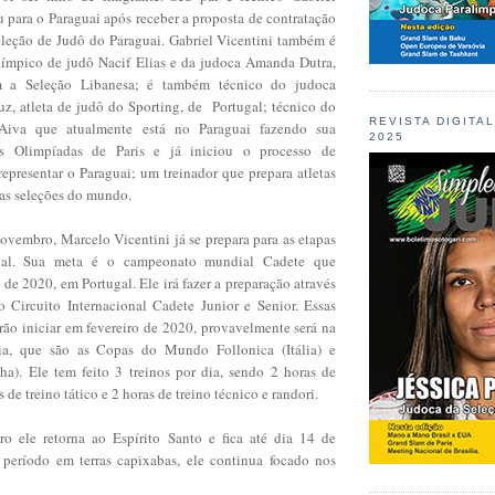
 para o Paraguai após receber a proposta de contratação
leção de Judô do Paraguai. Gabriel Vicentini também é
olímpico de judô Nacif Elias e da judoca Amanda Dutra,
m a Seleção Libanesa; é também técnico do judoca
uz, atleta de judô do Sporting, de Portugal; técnico do
REVISTA DIGITA
Aiva que atualmente está no Paraguai fazendo sua
2025
às Olimpíadas de Paris e já iniciou o processo de
representar o Paraguai; um treinador que prepara atletas
ras seleções do mundo.
ovembro, Marcelo Vicentini já se prepara para as etapas
ial. Sua meta é o campeonato mundial Cadete que
de 2020, em Portugal. Ele irá fazer a preparação através
 Circuito Internacional Cadete Junior e Senior. Essas
irão iniciar em fevereiro de 2020, provavelmente será na
ia, que são as Copas do Mundo Follonica (Itália) e
ha). Ele tem feito 3 treinos por dia, sendo 2 horas de
as de treino tático e 2 horas de treino técnico e randori.
o ele retorna ao Espírito Santo e fica até dia 14 de
 período em terras capixabas, ele continua focado nos