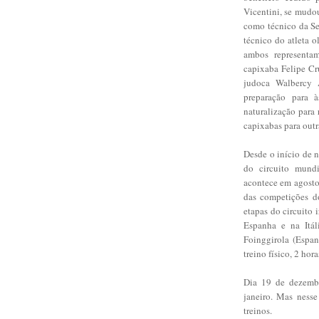
Vicentini, se mudou
como técnico da Se
técnico do atleta 
ambos representa
capixaba Felipe Cr
judoca Walbercy 
preparação para 
naturalização para 
capixabas para out
Desde o início de n
do circuito mund
acontece em agosto 
das competições do
etapas do circuito 
Espanha e na Itál
Foinggirola (Espan
treino físico, 2 hor
Dia 19 de dezembr
janeiro. Mas nesse
treinos.