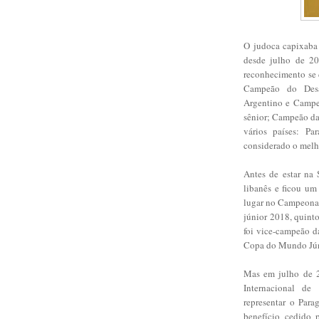
O judoca capixaba 
desde julho de 20
reconhecimento se d
Campeão do Desaf
Argentino e Campeã
sênior; Campeão da
vários países: Pa
considerado o melh
Antes de estar na 
libanês e ficou um
lugar no Campeonat
júnior 2018, quint
foi vice-campeão 
Copa do Mundo Jú
Mas em julho de 2
Internacional de
representar o Para
benefício cedido p