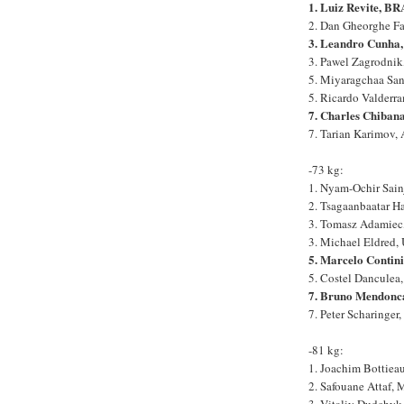
1. Luiz Revite, BR
2. Dan Gheorghe F
3. Leandro Cunha
3. Pawel Zagrodnik
5. Miyaragchaa Sa
5. Ricardo Valderr
7. Charles Chiban
7. Tarian Karimov,
-73 kg:
1. Nyam-Ochir Sai
2. Tsagaanbaatar H
3. Tomasz Adamiec
3. Michael Eldred,
5. Marcelo Contin
5. Costel Danculea
7. Bruno Mendonc
7. Peter Scharinger
-81 kg:
1. Joachim Bottiea
2. Safouane Attaf,