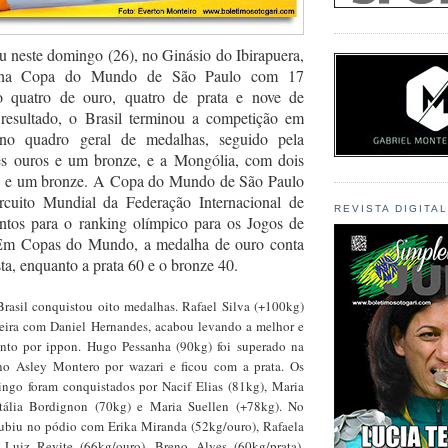
u neste domingo (26), no Ginásio do Ibirapuera,
o na Copa do Mundo de São Paulo com 17
o quatro de ouro, quatro de prata e nove de
resultado, o Brasil terminou a competição em
 no quadro geral de medalhas, seguido pela
ês ouros e um bronze, e a Mongólia, com dois
ta e um bronze. A Copa do Mundo de São Paulo
rcuito Mundial da Federação Internacional de
REVISTA DIGITA
ntos para o ranking olímpico para os Jogos de
Em Copas do Mundo, a medalha de ouro conta
sta, enquanto a prata 60 e o bronze 40.
rasil conquistou oito medalhas. Rafael Silva (+100kg)
ileira com Daniel Hernandes, acabou levando a melhor e
nto por ippon. Hugo Pessanha (90kg) foi superado na
no Asley Montero por wazari e ficou com a prata. Os
ngo foram conquistados por Nacif Elias (81kg), Maria
atália Bordignon (70kg) e Maria Suellen (+78kg). No
subiu no pódio com Erika Miranda (52kg/ouro), Rafaela
, Luiz Revite (66kg/ouro), Breno Alves (60kg/prata),