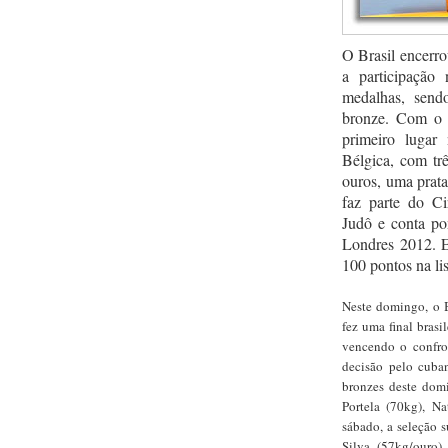
O Brasil encerro
a participaçã
medalhas, send
bronze. Com o 
primeiro lugar
Bélgica, com tr
ouros, uma pra
faz parte do Ci
Judô e conta po
Londres 2012. 
100 pontos na li
Neste domingo, o B
fez uma final bras
vencendo o confro
decisão pelo cuba
bronzes deste domi
Portela (70kg), N
sábado, a seleção 
Silva (57kg/ouro)