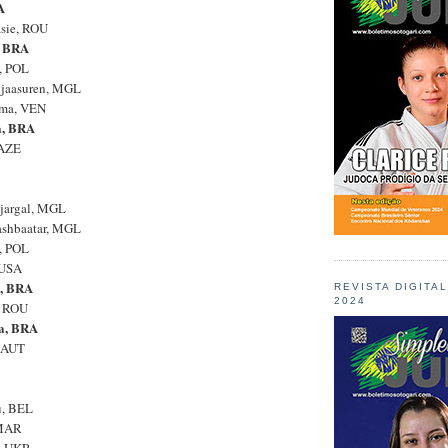
A
asie, ROU
, BRA
, POL
njaasuren, MGL
ama, VEN
a, BRA
 AZE
njargal, MGL
ashbaatar, MGL
, POL
 USA
i, BRA
REVISTA DIGITA
2024
, ROU
a, BRA
, AUT
u, BEL
 MAR