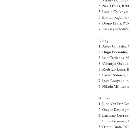
3. Vitaliy Dudchy
3. Nacif Elias, BR
5. Laszlo Csoknya
5. Elkhan Rajabli,
7. Diogo Lima, PO
7. Aleksej Nefedov
-90 kg:
1. Asley Gonzalez
2. Hugo Pessanha
3. Isao Cardenas, 
3. Valentyn Greko
5. Rodrigo Luna,
5. Parviz Sobirov, 
7. Lyes Bouyakoub
7. Nikola Milosevi
-100 kg:
1. Elco Van Der Ge
2. Oreydi Despaig
3. Luciano Correa
3. Elmar Gasimov,
5. Daniel Brata, R