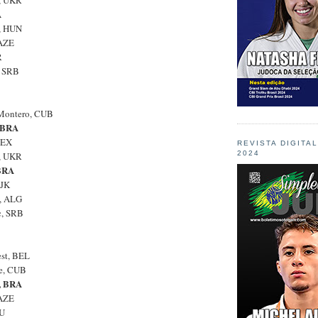
k, UKR
A
i, HUN
 AZE
R
, SRB
 Montero, CUB
, BRA
MEX
REVISTA DIGITA
2024
v, UKR
 BRA
TJK
, ALG
c, SRB
est, BEL
ne, CUB
, BRA
 AZE
OU