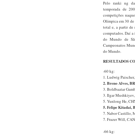
Pelo ranki ng da
temporada de 200
competições naque
Olímpica em 30 de 
total e, a partir 
computados. Daí a 
do Mundo de São
Campeonatos Mundi
do Mundo.
RESULTADOS C
-60 kg:
1. Ludwig Paischer
2. Breno Alves, B
3. Boldbaatar Gam
3. Ilgar Mushkiyev
5. Yunlong He, CH
5. Felipe Kitadai,
7. Nabor Castillo,
7. Frazer Will, CAN
-66 kg: