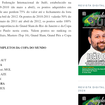
 Federação Internacional de Judô, estabelecido na
REVISTA DIGITA
9-2010 (de maio a abril), os pontos adquiridos em
le ano perdem 75% do valor até o fechamento da lista
a bril de 2012. Os pontos de 2010-2011 valerão 50% do
de maio de 2011 até abril de 2012, os pontos serão 100%
importância do Grand Slam do Rio de Janeiro e da Copa
 Paulo nesta conta. Valem pontos no ranking os
ais, Masters (Top 16), Grand Slam, Grand Prix e Copa
OMPLETOS DA COPA DO MUNDO
, AUT
RA
bat, MGL
, AZE
N
 BRA
REVISTA DIGITA
 MEX
2024