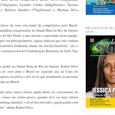
(52kg/prata), Leandro Cunha (66kg/bronze), Taciana
e), Ketleyn Quadros (57kg/bronze) e Mariana Silva
chave de ouro esta turnê de competições pelo Brasil.
REVISTA DIGITA
medalhas conquistadas no Grand Slam do Rio de Janeiro
2025
 de São Paulo, o que mostra a capacidade desta equipe.
 por ver, principalmente, alguns judocas que não vinham
sultados brilharem diante da torcida brasileira", diz o
o internacional da Confederação Brasileira de Judô, Ney
 do pódio no Grand Slam do Rio de Janeiro, Rafael Silva
a de ouro para o Brasil no segundo dia da Copa do
ista, ressaltou o alto nível que atualmente se encontra
sado no Brasil.
rada entre tantos atletas ajuda muito no crescimento da
e vimos em outros pesos, quando dois ou mais atletas
ranking mundial, o nível fica elevado e quem ganha com
iro", afirma Rafael Silva.