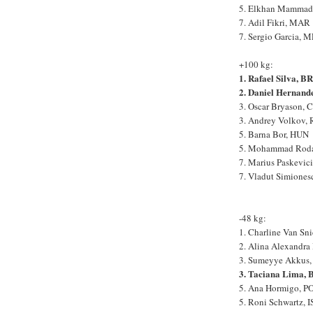
5. Elkhan Mammad
7. Adil Fikri, MAR
7. Sergio Garcia, 
+100 kg:
1. Rafael Silva, B
2. Daniel Hernand
3. Oscar Bryason,
3. Andrey Volkov,
5. Barna Bor, HUN
5. Mohammad Roda
7. Marius Paskevic
7. Vladut Simione
-48 kg:
1. Charline Van Sn
2. Alina Alexandra
3. Sumeyye Akkus
3. Taciana Lima,
5. Ana Hormigo, P
5. Roni Schwartz, 