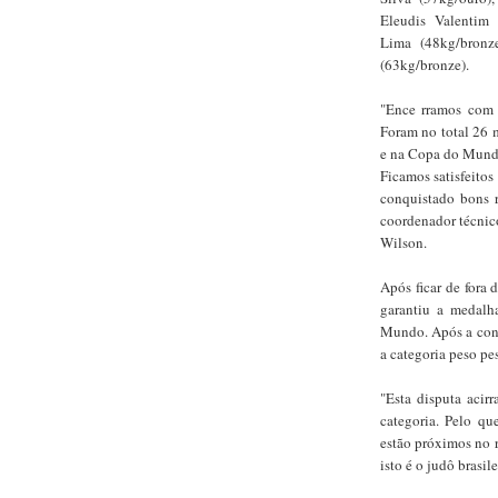
Eleudis Valentim 
Lima (48kg/bronz
(63kg/bronze).
"Ence rramos com 
Foram no total 26 
e na Copa do Mundo
Ficamos satisfeitos
conquistado bons re
coordenador técnic
Wilson.
Após ficar de fora
garantiu a medalh
Mundo. Após a conqu
a categoria peso pe
"Esta disputa acir
categoria. Pelo qu
estão próximos no 
isto é o judô brasile