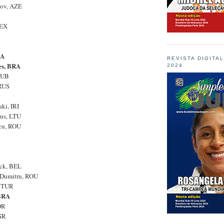
ov, AZE
MEX
RA
REVISTA DIGITA
es, BRA
2024
 CUB
 RUS
ki, IRI
ius, LTU
scu, ROU
ick, BEL
 Dumitru, ROU
, TUR
 BRA
OR
ISR