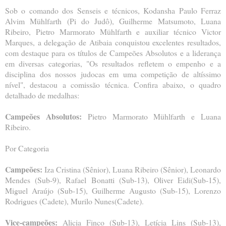
Sob o comando dos Senseis e técnicos, Kodansha Paulo Ferraz
Alvim Mühlfarth (Pi do Judô), Guilherme Matsumoto, Luana
Ribeiro, Pietro Marmorato Mühlfarth e auxiliar técnico Victor
Marques, a delegação de Atibaia conquistou excelentes resultados,
com destaque para os títulos de Campeões Absolutos e a liderança
em diversas categorias, "Os resultados refletem o empenho e a
disciplina dos nossos judocas em uma competição de altíssimo
nível", destacou a comissão técnica. Confira abaixo, o quadro
detalhado de medalhas:
Campeões Absolutos:
Pietro Marmorato Mühlfarth e Luana
Ribeiro.
Por Categoria
Campeões:
Iza Cristina (Sênior), Luana Ribeiro (Sênior), Leonardo
Mendes (Sub-9), Rafael Bonatti (Sub-13), Oliver Eidi(Sub-15),
Miguel Araújo (Sub-15), Guilherme Augusto (Sub-15), Lorenzo
Rodrigues (Cadete), Murilo Nunes(Cadete).
Vice-campeões:
Alicia Finco (Sub-13), Letícia Lins (Sub-13),