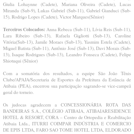
Giulia Lohaynne (Cadete), Mariana Oliveira (Cadete), Lucas
Miranda (Sub-9), Lukas Gabriel (Sub-11), Gabriel Gianduci (Sub-
15), Rodrigo Lopes (Cadete), Victor Marques(Sênior)
Terceiros Colocados:
Anna Rebeca (Sub-11), Lívia Reis (Sub-11),
Lara Ribeiro (Sub-13), Rafaela Gigliotti (Sub-13), Caroline
Vitória(Sub-13), Jamile Moraes (Sub-13), Yasmim Estela (Cadete),
Miguel Batista (Sub-11), Antônio José (Sub-13), Davi Morais (Sub-
13), Isaque Rodrigues (Sub-13), Leandro Fonseca (Cadete), Felipe
Shiotuqui (Sênior)
Com a somatória dos resultados, a equipe São João Tênis
Clube/APAJA/Secretaria de Esportes da Prefeitura da Estância de
Atibaia (PEA), encerrou sua participação sagrando-se vice-campeã
geral do torneio.
Os judocas agradecem a CONCESSIONÁRIA ROTA DAS
BANDEIRAS S.A., COLÉGIO ATIBAIA, ATIBAIARESIDENCE
HOTEL & RESORT, CORA – Centro de Ortopedia e Reabilitação
Atibaia Ltda., ITURRI COIMPAR INDÚSTRIA E COMERCIO
DE EPIS LTDA, FARO SAO TOME HOTEL LTDA, ELDORADO