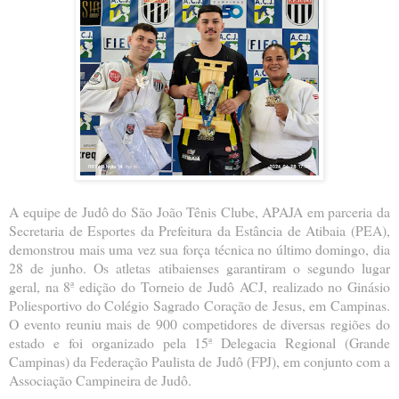
A equipe de Judô do São João Tênis Clube, APAJA em parceria da
Secretaria de Esportes da Prefeitura da Estância de Atibaia (PEA),
demonstrou mais uma vez sua força técnica no último domingo, dia
28 de junho. Os atletas atibaienses garantiram o segundo lugar
geral, na 8ª edição do Torneio de Judô ACJ, realizado no Ginásio
Poliesportivo do Colégio Sagrado Coração de Jesus, em Campinas.
O evento reuniu mais de 900 competidores de diversas regiões do
estado e foi organizado pela 15ª Delegacia Regional (Grande
Campinas) da Federação Paulista de Judô (FPJ), em conjunto com a
Associação Campineira de Judô.