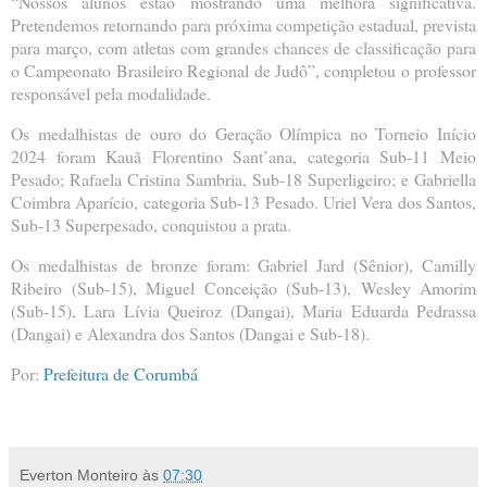
“Nossos alunos estão mostrando uma melhora significativa.
Pretendemos retornando para próxima competição estadual, prevista
para março, com atletas com grandes chances de classificação para
o Campeonato Brasileiro Regional de Judô”, completou o professor
responsável pela modalidade.
Os medalhistas de ouro do Geração Olímpica no Torneio Início
2024 foram Kauã Florentino Sant’ana, categoria Sub-11 Meio
Pesado; Rafaela Cristina Sambria, Sub-18 Superligeiro; e Gabriella
Coimbra Aparício, categoria Sub-13 Pesado. Uriel Vera dos Santos,
Sub-13 Superpesado, conquistou a prata.
Os medalhistas de bronze foram: Gabriel Jard (Sênior), Camilly
Ribeiro (Sub-15), Miguel Conceição (Sub-13), Wesley Amorim
(Sub-15), Lara Lívia Queiroz (Dangai), Maria Eduarda Pedrassa
(Dangai) e Alexandra dos Santos (Dangai e Sub-18).
Por:
Prefeitura de Corumbá
Everton Monteiro
às
07:30