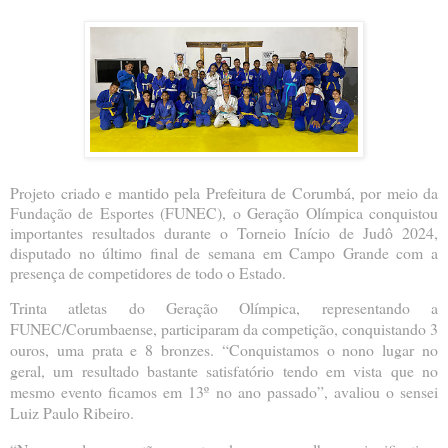
Projeto criado e mantido pela Prefeitura de Corumbá, por meio da
Fundação de Esportes (FUNEC), o Geração Olímpica conquistou
importantes resultados durante o Torneio Início de Judô 2024,
disputado no último final de semana em Campo Grande com a
presença de competidores de todo o Estado.
Trinta atletas do Geração Olímpica, representando a
FUNEC/Corumbaense, participaram da competição, conquistando 3
ouros, uma prata e 8 bronzes. “Conquistamos o nono lugar no
geral, um resultado bastante satisfatório tendo em vista que no
mesmo evento ficamos em 13º no ano passado”, avaliou o sensei
Luiz Paulo Ribeiro.