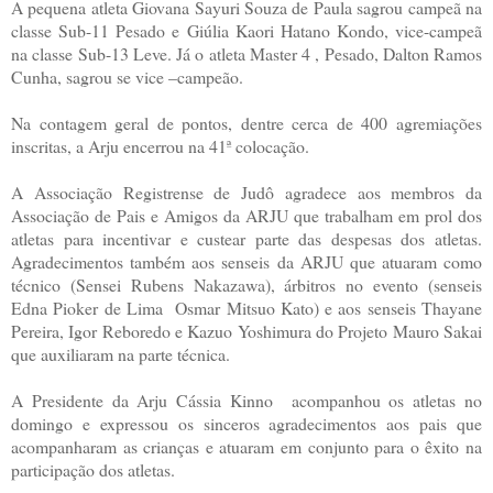
A pequena atleta Giovana Sayuri Souza de Paula sagrou campeã na
classe Sub-11 Pesado e Giúlia Kaori Hatano Kondo, vice-campeã
na classe Sub-13 Leve. Já o atleta Master 4 , Pesado, Dalton Ramos
Cunha, sagrou se vice –campeão.
Na contagem geral de pontos, dentre cerca de 400 agremiações
inscritas, a Arju encerrou na 41ª colocação.
A Associação Registrense de Judô agradece aos membros da
Associação de Pais e Amigos da ARJU que trabalham em prol dos
atletas para incentivar e custear parte das despesas dos atletas.
Agradecimentos também aos senseis da ARJU que atuaram como
técnico (Sensei Rubens Nakazawa), árbitros no evento (senseis
Edna Pioker de Lima Osmar Mitsuo Kato) e aos senseis Thayane
Pereira, Igor Reboredo e Kazuo Yoshimura do Projeto Mauro Sakai
que auxiliaram na parte técnica.
A Presidente da Arju Cássia Kinno acompanhou os atletas no
domingo e expressou os sinceros agradecimentos aos pais que
acompanharam as crianças e atuaram em conjunto para o êxito na
participação dos atletas.