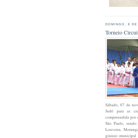
DOMINGO, 8 D
Torneio Circui
Sábado, 07 de nove
Judô para as cid
compreendida por d
São Paulo, sendo: 
Louveira, Morunga
ginásio municipal 