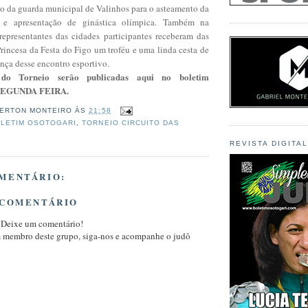
ão da guarda municipal de Valinhos para o asteamento da
l e apresentação de ginástica olímpica. Também na
 representantes das cidades participantes receberam das
rincesa da Festa do Figo um troféu e uma linda cesta de
nça desse encontro esportivo.
 do Torneio serão publicadas aqui no boletim
SEGUNDA FEIRA.
ERTON MONTEIRO
ÀS
21:58
LETIM OSOTOGARI
,
TORNEIO CIRCUITO DAS
REVISTA DIGITA
MENTÁRIO:
 COMENTÁRIO
 Deixe um comentário!
m membro deste grupo, siga-nos e acompanhe o judô