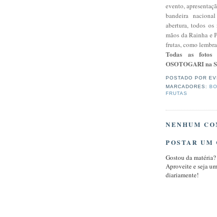
evento, apresentaç
bandeira naciona
abertura, todos os
mãos da Rainha e P
frutas, como lembra
Todas as fotos
OSOTOGARI na 
POSTADO POR
EV
MARCADORES:
BO
FRUTAS
NENHUM CO
POSTAR UM
Gostou da matéria?
Aproveite e seja u
diariamente!