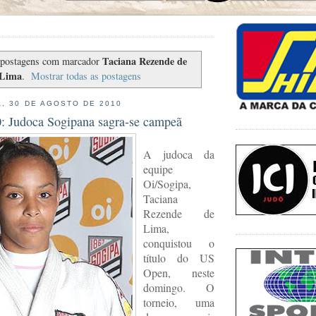
Taciana Rezende de
postagens com marcador
Lima
.
Mostrar todas as postagens
, 30 DE AGOSTO DE 2010
 Judoca Sogipana sagra-se campeã
A judoca da
equipe
Oi/Sogipa,
Taciana
Rezende de
Lima,
conquistou o
título do US
Open, neste
domingo. O
torneio, uma