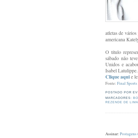
atletas de vários
americana Katel
O título repres
sábado não tev
Unidos e acabou
Isabel Latulippe.
Clique aqui
e l
Fonte:
Final Sports
POSTADO POR
EV
MARCADORES:
BO
REZENDE DE LIM
Assinar:
Postagens