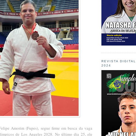
REVISTA DIGITA
2024
 Felipe Amorim (Fupes), segue firme em busca da vaga
alímpicos de Los Angeles 2028. No último dia 25, ele