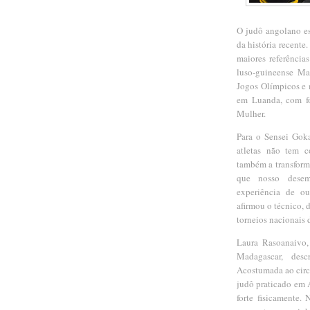
O judô angolano es
da história recente
maiores referência
luso-guineense Mar
Jogos Olímpicos e m
em Luanda, com fo
Mulher.
Para o Sensei Goka
atletas não tem 
também a transforma
que nosso desem
experiência de ou
afirmou o técnico, 
torneios nacionais 
Laura Rasoanaivo,
Madagascar, des
Acostumada ao circu
judô praticado em 
forte fisicamente.