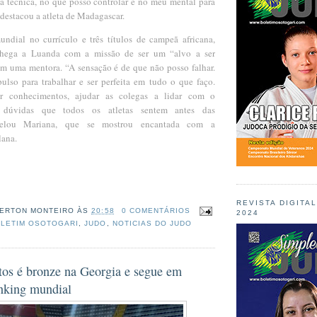
a técnica, no que posso controlar e no meu mental para
destacou a atleta de Madagascar.
dial no currículo e três títulos de campeã africana,
chega a Luanda com a missão de ser um “alvo a ser
m uma mentora. “A sensação é de que não posso falhar.
lso para trabalhar e ser perfeita em tudo o que faço.
ar conhecimentos, ajudar as colegas a lidar com o
 dúvidas que todos os atletas sentem antes das
evelou Mariana, que se mostrou encantada com a
lana.
REVISTA DIGITA
ERTON MONTEIRO
ÀS
20:58
0 COMENTÁRIOS
2024
LETIM OSOTOGARI
,
JUDO
,
NOTICIAS DO JUDO
tos é bronze na Georgia e segue em
nking mundial