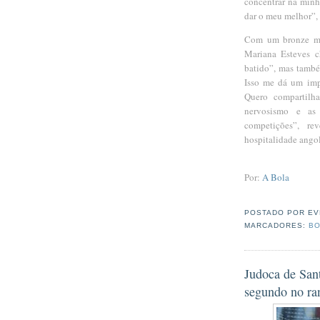
concentrar na minh
dar o meu melhor”, 
Com um bronze mun
Mariana Esteves 
batido”, mas també
Isso me dá um impu
Quero compartilh
nervosismo e as
competições”, r
hospitalidade ango
Por:
A Bola
POSTADO POR
EV
MARCADORES:
BO
Judoca de San
segundo no ra