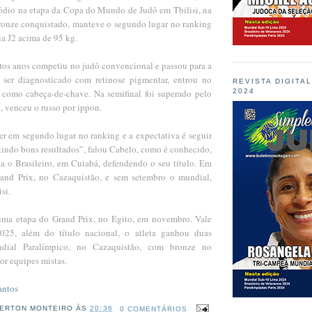
pódio na etapa da Copa do Mundo de Judô em Tbilisi, na
ronze conquistado, manteve o segundo lugar no ranking
a J2 acima de 95 kg.
itos anos competiu no judô convencional e passou para a
 ser diagnosticado com retinose pigmentar, entrou no
REVISTA DIGITA
2024
 como cabeça-de-chave. Na semifinal foi superado pelo
l, venceu o russo por ippon.
er em segundo lugar no ranking e a expectativa é seguir
tindo bons resultados”, falou Cabelo, como é conhecido,
ta o Brasileiro, em Cuiabá, defendendo o seu título. Em
rand Prix, no Cazaquistão, e sem setembro o mundial,
si.
uma etapa do Grand Prix, no Egito, em novembro. Vale
25, além do título nacional, o atleta ganhou duas
ial Paralímpico, no Cazaquistão, com bronze no
por equipes mistas.
antos
ERTON MONTEIRO
ÀS
20:36
0 COMENTÁRIOS