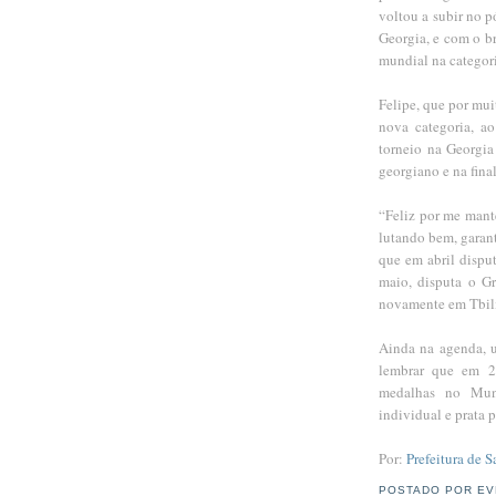
voltou a subir no 
Georgia, e com o b
mundial na categori
Felipe, que por mu
nova categoria, ao
torneio na Georgia
georgiano e na fina
“Feliz por me mant
lutando bem, garan
que em abril dispu
maio, disputa o G
novamente em Tbili
Ainda na agenda, 
lembrar que em 20
medalhas no Mund
individual e prata 
Por:
Prefeitura de S
POSTADO POR
EV