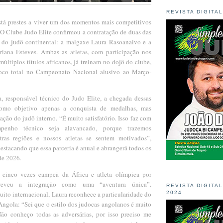
REVISTA DIGITA
tá prestes a viver um dos momentos mais competitivos
. O Clube Judo Elite confirmou a contratação de duas das
s do judô continental: a malgaxe Laura Rasoanaivo e a
iana Esteves. Ambas as atletas, com participação nos
últiplos títulos africanos, já treinam no dojô do clube,
co total no Campeonato Nacional alusivo ao Março-
, responsável técnico do Judo Elite, a chegada dessas
como objetivo apenas a conquista de medalhas, mas
ção do judô interno. “É muito satisfatório. Isso faz com
penho técnico seja alavancado, porque trazemos
tras regiões e nossos atletas se sentem motivados”,
destacando que essa parceria é anual e abrangerá todos os
de 2026.
 cinco vezes campeã da África e atleta olímpica por
creveu a integração como uma “aventura única”.
REVISTA DIGITA
2024
ito internacional, Laura reconhece a particularidade do
Angola: “Sei que o estilo dos judocas angolanos é muito
 Não conheço todas as adversárias, por isso preciso me