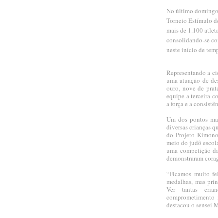
No último domingo,
Torneio Estímulo d
mais de 1.100 atleta
consolidando-se co
neste início de tem
Representando a ci
uma atuação de des
ouro, nove de prat
equipe a terceira c
a força e a consist
Um dos pontos mais
diversas crianças q
do Projeto Kimono 
meio do judô escola
uma competição da 
demonstraram corag
“Ficamos muito fe
medalhas, mas prin
Ver tantas cri
comprometimento n
destacou o sensei 