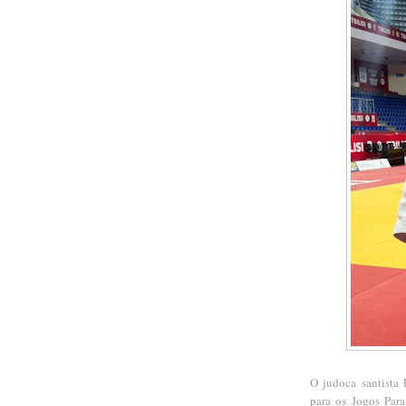
O judoca santista
para os Jogos Par