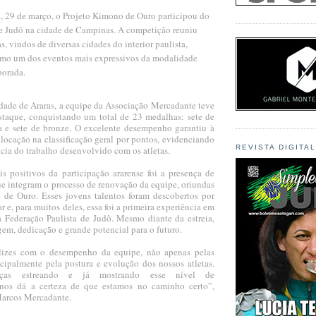
 29 de março, o Projeto Kimono de Ouro participou do
e Judô na cidade de Campinas. A competição reuniu
s, vindos de diversas cidades do interior paulista,
mo um dos eventos mais expressivos da modalidade
porada.
dade de Araras, a equipe da Associação Mercadante teve
taque, conquistando um total de 23 medalhas: sete de
a e sete de bronze. O excelente desempenho garantiu à
olocação na classificação geral por pontos, evidenciando
REVISTA DIGITA
ência do trabalho desenvolvido com os atletas.
 positivos da participação ararense foi a presença de
ue integram o processo de renovação da equipe, oriundas
de Ouro. Esses jovens talentos foram descobertos por
r e, para muitos deles, essa foi a primeira experiência em
Federação Paulista de Judô. Mesmo diante da estreia,
em, dedicação e grande potencial para o futuro.
lizes com o desempenho da equipe, não apenas pelas
cipalmente pela postura e evolução dos nossos atletas.
anças estreando e já mostrando esse nível de
os dá a certeza de que estamos no caminho certo”,
Marcos Mercadante.